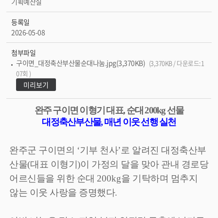
기획예산실
등록일
2026-05-08
첨부파일
구이면_대정축산부산물순대나눔.jpg(3,370KB)
(3,370KB / 다운로드:1
07회 )
미리보기
완주 구이면 이형기 대표
,
순대
200kg
선물
대정축산부산물
,
매년 이웃 선행 실천
완주군 구이면의
‘
기부 천사
’
로 알려진 대정축산부
산물
(
대표 이형기
)
이 가정의 달을 맞아 관내 경로당
어르신들을 위한 순대
200kg
을 기탁하며 멈추지
않는 이웃 사랑을 증명했다
.