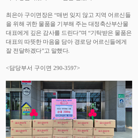
최은아 구이면장은
“
매번 잊지 않고 지역 어르신들
을 위해 귀한 물품을 기부해 주는 대정축산부산물
대표에게 깊은 감사를 드린다
”
며
“
기탁받은 물품은
대표의 따뜻한 마음을 담아 경로당 어르신들에게
잘 전달하겠다
”
고 말했다
.
<담당부서 구이면 290-3597>