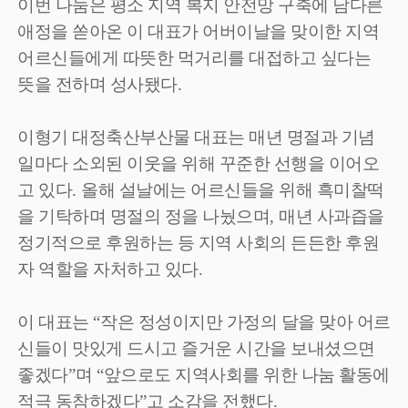
이번 나눔은 평소 지역 복지 안전망 구축에 남다른
애정을 쏟아온 이 대표가 어버이날을 맞이한 지역
어르신들에게 따뜻한 먹거리를 대접하고 싶다는
뜻을 전하며 성사됐다
.
이형기 대정축산부산물 대표는 매년 명절과 기념
일마다 소외된 이웃을 위해 꾸준한 선행을 이어오
고 있다
.
올해 설날에는 어르신들을 위해 흑미찰떡
을 기탁하며 명절의 정을 나눴으며
,
매년 사과즙을
정기적으로 후원하는 등 지역 사회의 든든한 후원
자 역할을 자처하고 있다
.
이 대표는
“
작은 정성이지만 가정의 달을 맞아 어르
신들이 맛있게 드시고 즐거운 시간을 보내셨으면
좋겠다
”
며
“
앞으로도 지역사회를 위한 나눔 활동에
적극 동참하겠다
”
고 소감을 전했다
.