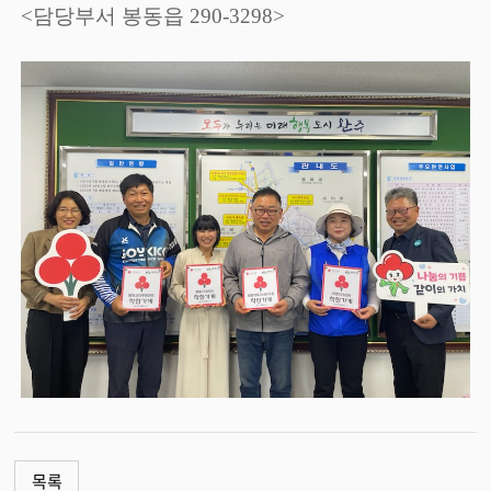
<담당부서 봉동읍 290-3298>
목록