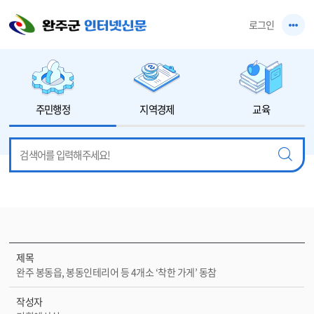
본문 바로가기
로그인
주민행정
지역경제
교육
제목
완주 봉동읍, 봉동인테리어 등 4개소 ‘착한 가게’ 동참
작성자