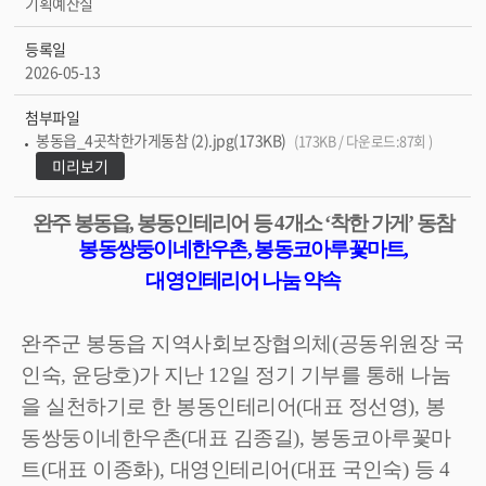
기획예산실
등록일
2026-05-13
첨부파일
봉동읍_4곳착한가게동참 (2).jpg(173KB)
(173KB / 다운로드:87회 )
미리보기
완주 봉동읍
,
봉동인테리어 등
4
개소
‘
착한 가게
’
동참
봉동쌍둥이네한우촌
,
봉동코아루꽃마트
,
대영인테리어 나눔 약속
완주군 봉동읍 지역사회보장협의체
(
공동위원장 국
인숙
,
윤당호
)
가 지난
12
일 정기 기부를 통해 나눔
을 실천하기로 한 봉동인테리어
(
대표 정선영
),
봉
동쌍둥이네한우촌
(
대표 김종길
),
봉동코아루꽃마
트
(
대표 이종화
),
대영인테리어
(
대표 국인숙
)
등
4