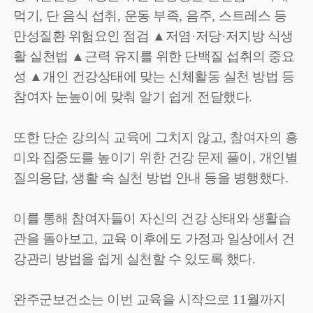
먹기
,
단 음식 섭취
,
운동 부족
,
음주
,
스트레스 등
만성질환 위험요인 점검
▲
저염
·
저당
·
저지방 식생
활 실천법
▲
근력 유지를 위한 단백질 섭취의 중요
성
▲
개인 건강상태에 맞는 신체활동 실천 방법 등
참여자 눈높이에 맞춰 알기 쉽게 전달했다
.
또한 단순 강의식 교육에 그치지 않고
,
참여자의 흥
미와 집중도를 높이기 위한 건강 문제 풀이
,
개인별
질의응답
,
생활 속 실천 방법 안내 등을 병행했다
.
이를 통해 참여자들이 자신의 건강 상태와 생활습
관을 돌아보고
,
교육 이후에도 가정과 일상에서 건
강관리 방법을 쉽게 실천할 수 있도록 했다
.
완주군보건소는 이번 교육을 시작으로
11
월까지