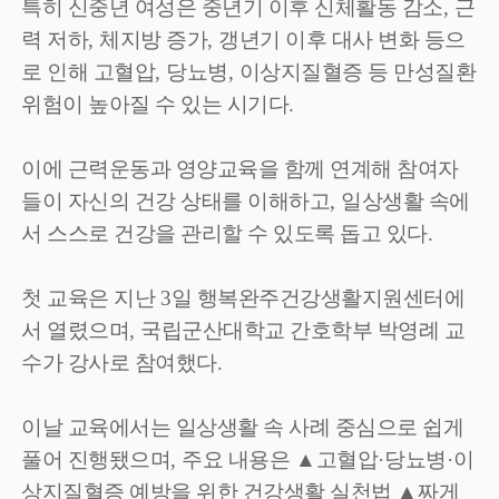
특히 신중년 여성은 중년기 이후 신체활동 감소
,
근
력 저하
,
체지방 증가
,
갱년기 이후 대사 변화 등으
로 인해 고혈압
,
당뇨병
,
이상지질혈증 등 만성질환
위험이 높아질 수 있는 시기다
.
이에 근력운동과 영양교육을 함께 연계해 참여자
들이 자신의 건강 상태를 이해하고
,
일상생활 속에
서 스스로 건강을 관리할 수 있도록 돕고 있다
.
첫 교육은 지난
3
일 행복완주건강생활지원센터에
서 열렸으며
,
국립군산대학교 간호학부 박영례 교
수가 강사로 참여했다
.
이날 교육에서는 일상생활 속 사례 중심으로 쉽게
풀어 진행됐으며
,
주요 내용은
▲
고혈압
·
당뇨병
·
이
상지질혈증 예방을 위한 건강생활 실천법
▲
짜게