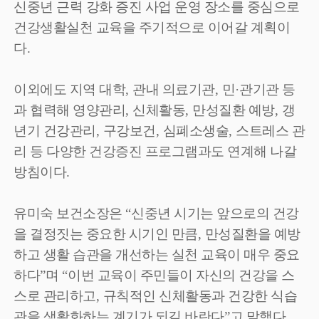
신중년 근력 강화 증진 사업 운영 장소를 중심으로
건강생활실천 교육을 주기적으로 이어갈 계획이
다
.
이외에도 지역 대학
,
관내 의료기관
,
민
·
관기관 등
과 협력해 영양관리
,
신체활동
,
만성질환 예방
,
갱
년기 건강관리
,
구강보건
,
심폐소생술
,
스트레스 관
리 등 다양한 건강증진 프로그램과도 연계해 나갈
방침이다
.
유미숙 보건소장은
“
신중년 시기는 앞으로의 건강
을 결정짓는 중요한 시기인 만큼
,
만성질환을 예방
하고 생활 습관을 개선하는 실천 교육이 매우 중요
하다
”
며
“
이번 교육이 주민들이 자신의 건강을 스
스로 관리하고
,
규칙적인 신체활동과 건강한 식습
관을 생활화하는 계기가 되길 바란다
”
고 말했다
.