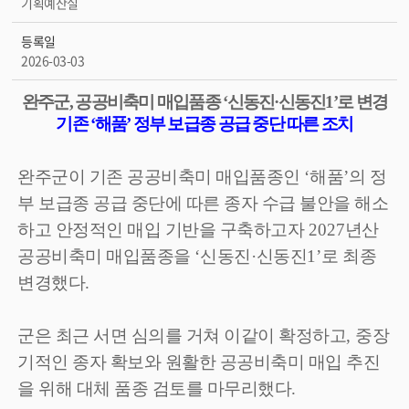
기획예산실
등록일
2026-03-03
완주군
,
공공비축미 매입품종
‘
신동진
·
신동진
1’
로 변경
기존
‘
해품
’
정부 보급종 공급 중단 따른 조치
완주군이 기존 공공비축미 매입품종인
‘
해품
’
의 정
부 보급종 공급 중단에 따른 종자 수급 불안을 해소
하고 안정적인 매입 기반을 구축하고자
2027
년산
공공비축미 매입품종을
‘
신동진
·
신동진
1’
로 최종
변경했다
.
군은 최근 서면 심의를 거쳐 이같이 확정하고
,
중장
기적인 종자 확보와 원활한 공공비축미 매입 추진
을 위해 대체 품종 검토를 마무리했다
.