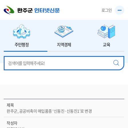
본문 바로가기
로그인
주민행정
지역경제
교육
제목
완주군, 공공비축미 매입품종 ‘신동진·신동진1’로 변경
작성자