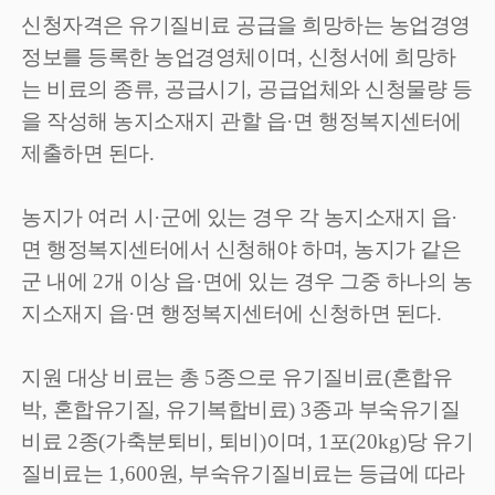
신청자격은 유기질비료 공급을 희망하는 농업경영
정보를 등록한 농업경영체이며
,
신청서에 희망하
는 비료의 종류
,
공급시기
,
공급업체와 신청물량 등
을 작성해 농지소재지 관할 읍
·
면 행정복지센터에
제출하면 된다
.
농지가 여러 시
·
군에 있는 경우 각 농지소재지 읍
·
면 행정복지센터에서 신청해야 하며
,
농지가 같은
군 내에
2
개 이상 읍
·
면에 있는 경우 그중 하나의 농
지소재지 읍
·
면 행정복지센터에 신청하면 된다
.
지원 대상 비료는 총
5
종으로 유기질비료
(
혼합유
박
,
혼합유기질
,
유기복합비료
) 3
종과 부숙유기질
비료
2
종
(
가축분퇴비
,
퇴비
)
이며
, 1
포
(20kg)
당 유기
질비료는
1,600
원
,
부숙유기질비료는 등급에 따라