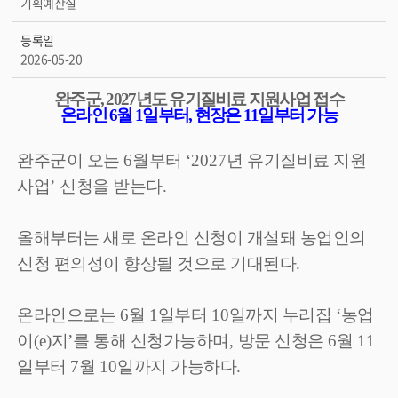
기획예산실
등록일
2026-05-20
완주군
, 2027
년도 유기질비료 지원사업 접수
온라인
6
월
1
일부터
,
현장은
11
일부터 가능
완주군이 오는
6
월부터
‘2027
년 유기질비료 지원
사업
’
신청을 받는다
.
올해부터는 새로 온라인 신청이 개설돼 농업인의
신청 편의성이 향상될 것으로 기대된다
.
온라인으로는
6
월
1
일부터
10
일까지 누리집
‘
농업
이
(e)
지
’
를 통해 신청가능하며
,
방문 신청은
6
월
11
일부터
7
월
10
일까지 가능하다
.