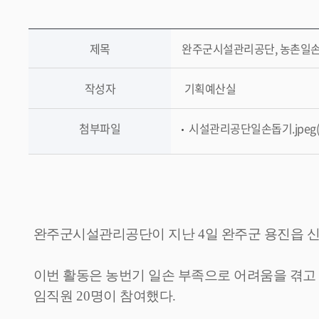
제목
완주군시설관리공단, 농촌일손
작성자
기획예산실
첨부파일
시설관리공단일손돕기.jpeg(
완주군시설관리공단이 지난
4
일 완주군 용진읍 
이번 활동은 농번기 일손 부족으로 어려움을 겪고
임직원
20
명이 참여했다
.