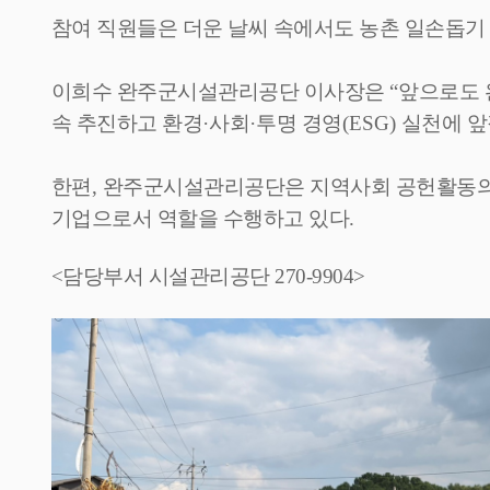
참여 직원들은 더운 날씨 속에서도 농촌 일손돕
이희수 완주군시설관리공단 이사장은
“
앞으로도 
속 추진하고 환경
·
사회
·
투명 경영
(ESG)
실천에 
한편
,
완주군시설관리공단은 지역사회 공헌활동의 
기업으로서 역할을 수행하고 있다
.
<담당부서 시설관리공단 270-9904>