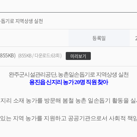
돕기로 지역상생 실천
등록일
855KB)
(855KB / 다운로드:63회 )
미리보기
완주군시설관리공단
,
농촌일손돕기로 지역상생 실천
용진읍 신지리 농가
20
명 직원 찾아
신지리 소재 농가를 방문해 봄철 농촌 일손돕기 활동을 
 있는 지역 농가를 지원하고 공공기관으로서 사회적 책