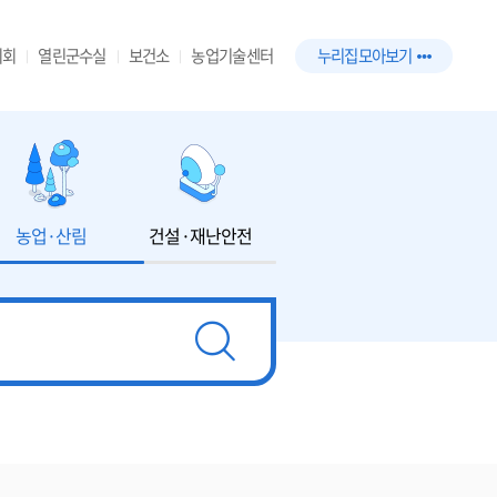
의회
열린군수실
보건소
농업기술센터
누리집 모아보기
농업·산림
건설·재난안전
환경