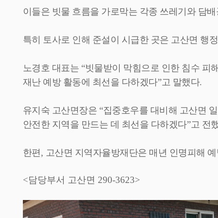
이들은 빗물 흐름을 가로막는 각종 쓰레기와 담
특히 토사로 인해 준설이 시급한 곳은 고산면 행
노경호 대표는
“
빗물받이 막힘으로 인한 침수 피해
재난 예방 활동에 최선을 다하겠다
”
고 말했다
.
유지숙 고산면장은
“
집중호우를 대비해 고산면 일
안전한 지역을 만드는 데 최선을 다하겠다
”
고 전
한편
,
고산면 지역자율방재단은 매년 인명피해 예
<담당부서 고산면 290-3623>