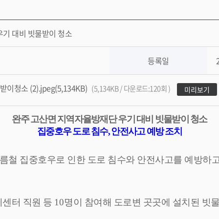
우기 대비 빗물받이 청소
등록일
 (2).jpeg(5,134KB)
(5,134KB / 다운로드:120회 )
미리보기
완주 고산면 지역자율방재단 우기 대비 빗물받이 청소
집중호우 도로 침수
,
안전사고 예방 조치
여름철 집중호우로 인한 도로 침수와 안전사고를 예방하고
센터 직원 등
10
명이 참여해 도로변 곳곳에 설치된 빗