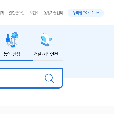
의회
열린군수실
보건소
농업기술센터
누리집 모아보기
농업·산림
건설·재난안전
환경