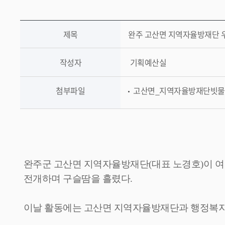
제목
완주 고산면 지역자율방재단 
작성자
기획예산실
첨부파일
고산면_지역자율방재단빗물받이청소
완주군 고산면 지역자율방재단
(
대표 노경호
)
이 
전개하며 구슬땀을 흘렸다
.
이날 활동에는 고산면 지역자율방재단과 행정복지