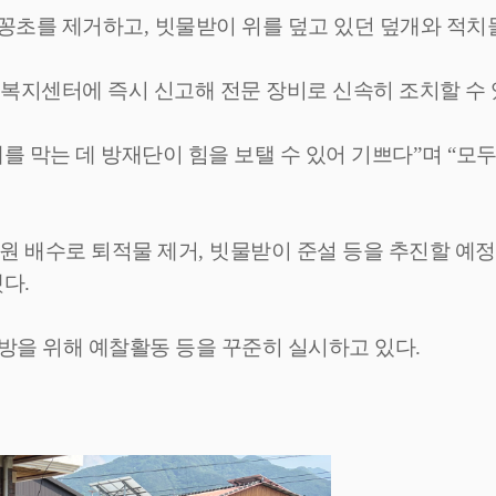
배꽁초를 제거하고
,
빗물받이 위를 덮고 있던 덮개와 적치
정복지센터에 즉시 신고해 전문 장비로 신속히 조치할 수
를 막는 데 방재단이 힘을 보탤 수 있어 기쁘다
”
며
“
모두
원 배수로 퇴적물 제거
,
빗물받이 준설 등을 추진할 예
했다
.
방을 위해 예찰활동 등을 꾸준히 실시하고 있다
.