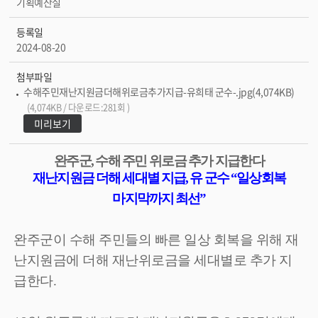
기획예산실
등록일
2024-08-20
첨부파일
수해주민재난지원금더해위로금추가지급-유희태 군수-.jpg(4,074KB)
(4,074KB / 다운로드:281회 )
미리보기
완주군
,
수해 주민 위로금 추가 지급한다
재난지원금 더해 세대별 지급
,
유 군수
“
일상회복
마지막까지 최선
”
완주군이 수해 주민들의 빠른 일상 회복을 위해 재
난지원금에 더해 재난위로금을 세대별로 추가 지
급한다
.