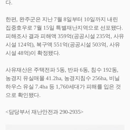
다
.
한편
,
완주군은 지난
7
월
8
일부터
10
일까지 내린
집중호우로
7
월
15
일 특별재난지역으로 선포됐다
.
피해조사 결과 피해액
359
억
(
공공시설
235
억
,
사유
시설
124
억
),
복구액
551
억
(
공공시설
503
억
,
사유
시설
48
억
)
이 확정됐다
.
사유재산은 주택전파
5
동
,
반파
6
동
,
침수
192
동
,
농경지 유실매몰
41.2ha,
농경지침수
256ha,
비닐
하우스 유실
7.4ha
등
1,760
세대가 피해를 입은 것
으로 확인됐다
.
<담당부서 재난안전과 290-2935>