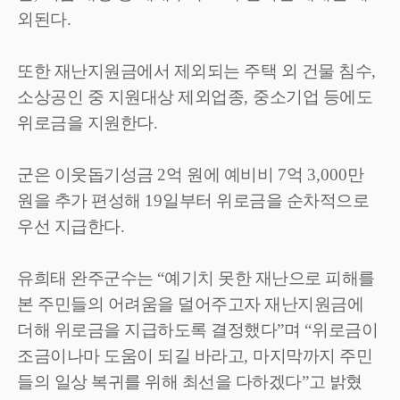
외된다
.
또한 재난지원금에서 제외되는 주택 외 건물 침수
,
소상공인 중 지원대상 제외업종
,
중소기업 등에도
위로금을 지원한다
.
군은 이웃돕기성금
2
억 원에 예비비
7
억
3,000
만
원을 추가 편성해
19
일부터 위로금을 순차적으로
우선 지급한다
.
유희태 완주군수는
“
예기치 못한 재난으로 피해를
본 주민들의 어려움을 덜어주고자 재난지원금에
더해 위로금을 지급하도록 결정했다
”
며
“
위로금이
조금이나마 도움이 되길 바라고
,
마지막까지 주민
들의 일상 복귀를 위해 최선을 다하겠다
”
고 밝혔