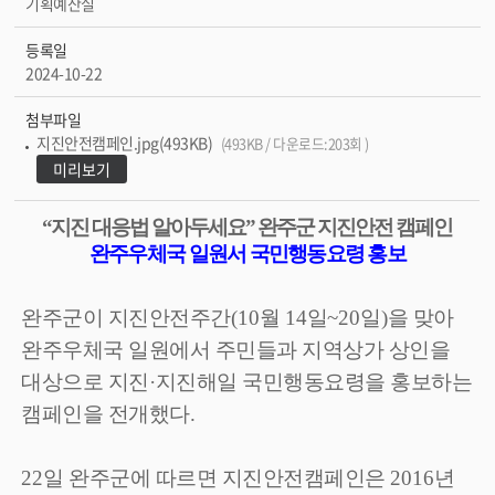
기획예산실
등록일
2024-10-22
첨부파일
지진안전캠페인.jpg(493KB)
(493KB / 다운로드:203회 )
미리보기
“
지진 대응법 알아두세요
”
완주군 지진안전 캠페인
완주우체국 일원서 국민행동요령 홍보
완주군이 지진안전주간
(10
월
14
일
~20
일
)
을 맞아
완주우체국 일원에서 주민들과 지역상가 상인을
대상으로 지진
·
지진해일 국민행동요령을 홍보하는
캠페인을 전개했다
.
22
일 완주군에 따르면 지진안전캠페인은
2016
년