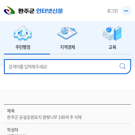
본문 바로가기
로그인
주민행정
지역경제
교육
제목
완주군 공설공원묘지 왕벚나무 100여 주 식재
작성자