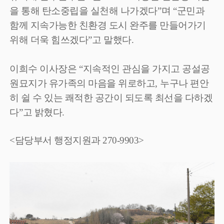
을 통해 탄소중립을 실천해 나가겠다
”
며
“
군민과
함께 지속가능한 친환경 도시 완주를 만들어가기
위해 더욱 힘쓰겠다
”
고 말했다
.
이희수 이사장은
“
지속적인 관심을 가지고 공설공
원묘지가 유가족의 마음을 위로하고
,
누구나 편안
히 쉴 수 있는 쾌적한 공간이 되도록 최선을 다하겠
다
”
고 밝혔다
.
<담당부서 행정지원과 270-9903>