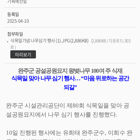
기획예산실
등록일
2025-04-10
첨부파일
식목일기념 나무심기 행사 (1).JPG(2,886KB)
(2,886KB / 다운로드:303
회 )
미리보기
완주군 공설공원묘지 왕벚나무
100
여 주 식재
식목일 맞아 나무 심기 행사
…
“
마음 위로하는 공간
되길
”
완주군 시설관리공단이 제
80
회 식목일을 맞아 공
설공원묘지에서 나무 심기 행사를 진행했다
.
10
일 진행된 행사에는 유희태 완주군수
,
이희수 완