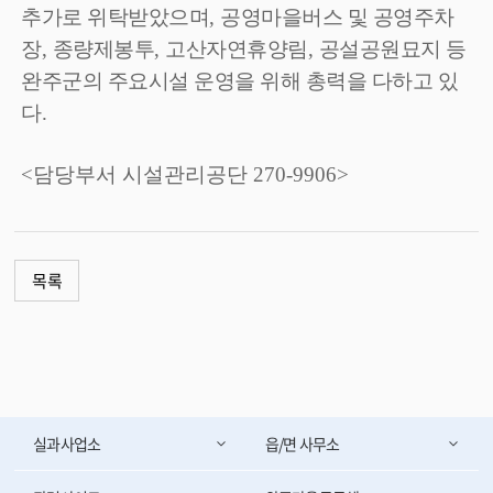
추가로 위탁받았으며
,
공영마을버스 및 공영주차
장
,
종량제봉투
,
고산자연휴양림
,
공설공원묘지 등
완주군의 주요시설 운영을 위해 총력을 다하고 있
다
.
<담당부서 시설관리공단 270-9906>
목록
실과사업소
읍/면 사무소