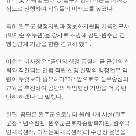
심으로 진행하며 직원들의 이해도를 높였다
.
특히 완주군 행정지원과 정보화지원팀 기록연구사
(
박제순 주무관
)
을 강사로 초빙해 공단
-
완주군 간
행정연계 기반을 한층 견고히 했다
.
이희수 이사장은
“
공단의 행정 품질이 곧 군민의 신
뢰와 직결되는 만큼 직원 한명 한명의 행정업무 역
량이 무엇보다 중요하다
”
며
“
앞으로도 실무중심의
교육을 추진하여 공단의 책임행정 기반을 더욱 탄
탄히 하겠다
”
고 말했다
.
한편
,
공단은 완주군으로부터 올해
4
개 시설
(
완주
군청소년수련관
,
완주군근로자종합복지관
,
완주국
민체육센터
,
이서문화체육센터
)
의 수영장 운영을