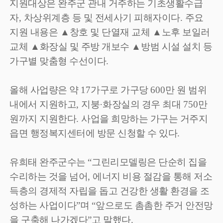
지원대상은 완주군 관내 거주하는 기초생활수급
자
,
차상위계층 등 및 전세사기 피해자이다
.
주요
지원 내용은
▲
창호 및 단열재 교체
▲
노후 보일러
교체
▲
화장실 및 주방 개보수
▲
방범 시설 설치 등
가구별 맞춤형 수선이다
.
올해 사업량은 약
17
가구로 가구당
600
만 원 범위
내에서 지원하고
,
지붕
·
화장실의 경우 최대
750
만
원까지 지원한다
.
사업을 희망하는 가구는 거주지
읍면 행정복지센터에 방문 신청할 수 있다
.
유희태 완주군수는
“
그린리모델링은 단순히 집을
수리하는 것을 넘어
,
에너지 비용 절감을 통해 저소
득층의 경제적 자립을 돕고 건강한 생활 환경을 조
성하는 사업이다
”
며
“
앞으로도 촘촘한 주거 안전망
을 구축해 나가겠다
”
고 말했다
.