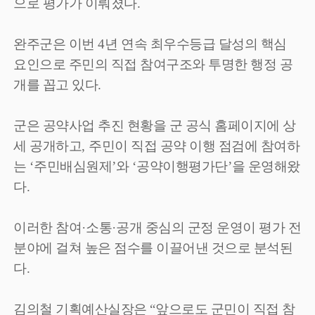
으로 평가가 이뤄졌다
.
완주군은 이번
4
년 연속 최우수등급 달성의 핵심
요인으로 주민의 직접 참여구조와 투명한 행정 공
개를 꼽고 있다
.
군은 공약사업 추진 현황을 군 공식 홈페이지에 상
세 공개하고
,
주민이 직접 공약 이행 점검에 참여하
는
‘
주민배심원제
’
와
‘
공약이행평가단
’
을 운영해왔
다
.
이러한 참여
·
소통
·
공개 중심의 군정 운영이 평가 전
분야에 걸쳐 높은 점수를 이끌어낸 것으로 분석된
다
.
김의철 기획예산실장은
“
앞으로도 군민이 직접 참