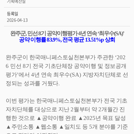
기획예산실
등록일
2026-04-13
완주군
,
민선
8
기 공약이행평가
4
년 연속
‘
최우수
(SA)’
공약 이행률
83.9%,
전국 평균
13.51%p
상회
완주군이 한국매니페스토실천본부가 주관한
‘202
6
민선
8
기 전국 기초단체장 공약이행 및 정보공개
평가
’
에서
4
년 연속 최우수
(SA)
지방자치단체로 선
정되는 성과를 거뒀다
.
이번 평가는 한국매니페스토실천본부가 전국 기초
자치단체를 대상으로 지난
2
월부터 약
2
개월간 진
행한 것으로
▲
공약이행 완료
▲
2025
년 목표 달성
▲
주민소통
▲
웹소통
▲
일치도 등
5
개 분야를 기준