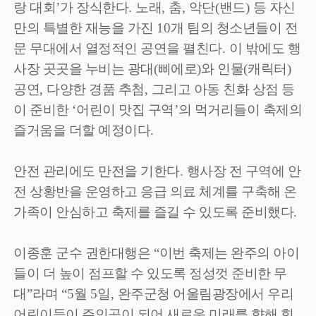
랑 대회
’
가 장식한다
.
노래
,
춤
,
악단
(
밴드
)
등 자신
만의 특별한 재능을 가진
10
개 팀의 청소년들이 전
문 무대에서 열정적인 공연을 펼친다
.
이 밖에도 행
사장 곳곳을 누비는 광대
(
삐에로
)
와 인물
(
캐릭터
)
공연
,
다양한 경품 추첨
,
그리고 아동 친화 상점 등
이 준비한
‘
어린이 맛집 구역
’
의 먹거리들이 축제의
즐거움을 더할 예정이다
.
안전 관리에도 만전을 기한다
.
행사장 전 구역에 안
전 상황반을 운영하고 응급 의료 체계를 구축해 온
가족이 안심하고 축제를 즐길 수 있도록 준비했다
.
이종훈 군수 권한대행은
“
이번 축제는 완주의 아이
들이 더 높이 점프할 수 있도록 정성껏 준비한 무
대
”
라며
“5
월
5
일
,
완주군청 어울림광장에서 우리
어린이들이 주인공이 되어 새로운 미래를 향해 힘