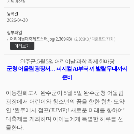
기획예산실
등록일
2026-04-30
첨부파일
어리이날대축제포스터.jpg(2,369KB)
(2,369KB / 다운로드:77회 )
미리보기
완주군
, 5
월
5
일 어린이날 과학 축제 한마당
군청 어울림 광장서
…
피지컬
AI
부터 끼 발랄 무대까지
준비
아동친화도시 완주군이
5
월
5
일 완주군청 어울림
광장에서 어린이와 청소년의 꿈을 향한 힘찬 도약
인
‘
완주에서 점프
(JUMP)!
새로운 미래를 향하여
’
대축제를 개최하며 아이들에게 특별한 하루를 선
물한다
.