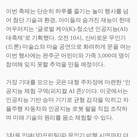
이번 축제는 단순히 하루를 즐기는 놀이 행사를 넘
어 첨단 기술과 환경
,
아이들의 숨겨진 재능이 한데
어우러지는
‘
글로벌 케이
(K)-
청소년 인공지능
(AI)
대축제
’
로 기획했다
.
오전
10
시
,
신비로운 무인기
(
드론
)
마술쇼와 마술 공연으로 화려하게 문을 여는
이번 행사에는 완주군 어린이와 가족
3,000
여 명이
참여해 잊지 못할 추억을 만들 예정이다
.
가장 기대를 모으는 곳은 대형 주차장에 마련한
‘
인
공지능 체험 구역
(
피지컬
AI
존
)’
이다
.
이곳에서는
인공지능 기반 승마 기기로 균형 감각을 익히고 자
율주행 자동차와 인공지능 로봇 팔을 직접 조작하
며 미래 기술의 원리를 몸소 체험할 수 있다
.
3
차원 인쇄
(3D
프린팅
)
와 무인기 비행 시연까지 더