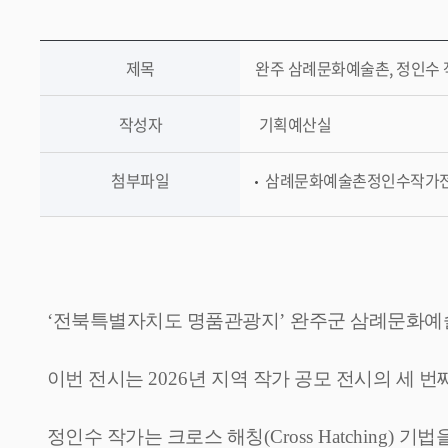
제목
완주 삼례문화예술촌, 정인수 
작성자
기획예산실
첨부파일
삼례문화예술촌정인수작가전.jp
‘
전북특별자치도 명품관광지
’
완주군 삼례문화예
이번 전시는
2026
년 지역 작가 공모 전시의 세 번
정인수 작가는 크로스 해칭
(Cross Hatching)
기법을