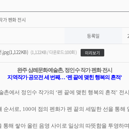
작가 펜화 전시
등록일
g(1,122KB)
(1,122KB / 다운로드:100회 )
미리보기
완주 삼례문화예술촌
,
정인수 작가 펜화 전시
지역작가 공모전 세 번째
…
‘
펜 끝에 맺힌 행복의 흔적
’
술촌에서 정인수 작가의
‘
펜 끝에 맺힌 행복의 흔적
’
전시
째 순서로
, 100
여 점의 펜화가 펜 끝의 세밀한 선을 통해
 통해 쌓아 올린 음영 사이로 일상의 따뜻함을 투영하