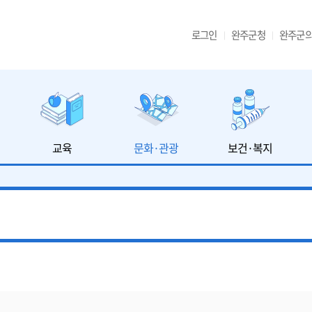
로그인
완주군청
완주군
교육
문화·관광
보건·복지