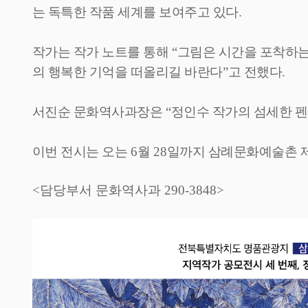
는 독특한 작품 세계를 보여주고 있다
.
작가는 작가 노트를 통해
“
그림은 시간을 포착하는
의 행복한 기억을 떠올리길 바란다
”
고 전했다
.
서진순 문화역사과장은
“
정인수 작가의 섬세한 
이번 전시는 오는
6
월
28
일까지 삼례문화예술촌 
<담당부서 문화역사과 290-3848>