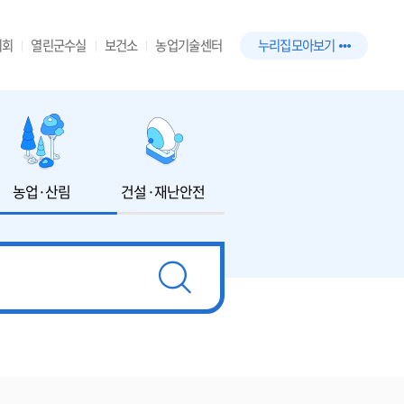
의회
열린군수실
보건소
농업기술센터
누리집 모아보기
농업·산림
건설·재난안전
환경