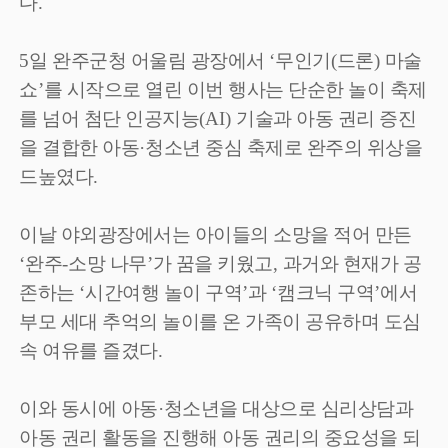
다
.
5
일 완주군청 어울림 광장에서
‘
무인기
(
드론
)
마술
쇼
’
를 시작으로 열린 이번 행사는 단순한 놀이 축제
를 넘어 첨단 인공지능
(AI)
기술과 아동 권리 증진
을 결합한 아동
·
청소년 중심 축제로 완주의 위상을
드높였다
.
이날 야외광장에서는 아이들의 소망을 적어 만든
‘
완주
-
소망 나무
’
가 꿈을 키웠고
,
과거와 현재가 공
존하는
‘
시간여행 놀이 구역
’
과
‘
캠크닉 구역
’
에서
부모 세대 추억의 놀이를 온 가족이 공유하며 도심
속 여유를 즐겼다
.
이와 동시에 아동
·
청소년을 대상으로 심리상담과
아동 권리 활동을 진행해 아동 권리의 중요성을 되