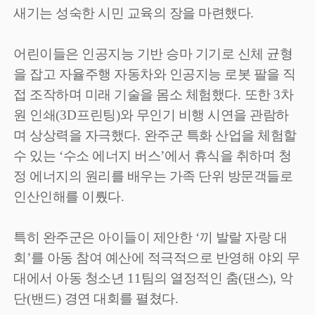
새기는 성숙한 시민 교육의 장을 마련했다
.
어린이들은 인공지능 기반 승마 기기로 신체 균형
을 잡고 자율주행 자동차와 인공지능 로봇 팔을 직
접 조작하며 미래 기술을 몸소 체험했다
.
또한
3
차
원 인쇄
(3D
프린팅
)
와 무인기 비행 시연을 관람하
며 상상력을 자극했다
.
완주군 특화 산업을 체험할
수 있는
‘
수소 에너지 버스
’
에서 휴식을 취하며 청
정 에너지의 원리를 배우는 가족 단위 방문객들로
인산인해를 이뤘다
.
특히 완주군은 아이들이 제안한
‘
끼 발랄 자랑 대
회
’
를 아동 참여 예산에 적극적으로 반영해 야외 무
대에서 아동 청소년
11
팀의 열정적인 춤
(
댄스
),
악
단
(
밴드
)
경연 대회를 펼쳤다
.