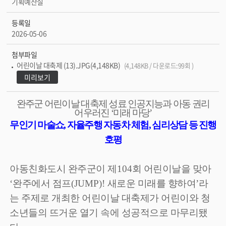
기획예산실
등록일
2026-05-06
첨부파일
어린이날 대축제 (13).JPG(4,148KB)
(4,148KB / 다운로드:99회 )
미리보기
완주군 어린이날 대축제 성료
인공지능과 아동 권리
어우러진
‘
미래 마당
’
무인기 마술쇼
,
자율주행 자동차 체험
,
심리상담 등 진행
호평
아동친화도시 완주군이 제
104
회 어린이날을 맞아
‘
완주에서 점프
(JUMP)!
새로운 미래를 향하여
’
라
는 주제로 개최한 어린이날 대축제가 어린이와 청
소년들의 뜨거운 열기 속에 성공적으로 마무리됐