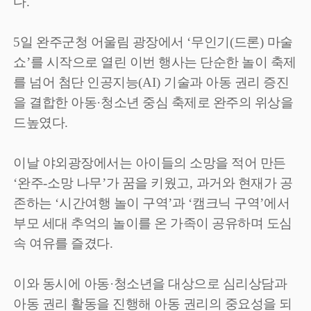
다
.
5
일 완주군청 어울림 광장에서
‘
무인기
(
드론
)
마술
쇼
’
를 시작으로 열린 이번 행사는 단순한 놀이 축제
를 넘어 첨단 인공지능
(AI)
기술과 아동 권리 증진
을 결합한 아동
·
청소년 중심 축제로 완주의 위상을
드높였다
.
이날 야외광장에서는 아이들의 소망을 적어 만든
‘
완주
-
소망 나무
’
가 꿈을 키웠고
,
과거와 현재가 공
존하는
‘
시간여행 놀이 구역
’
과
‘
캠크닉 구역
’
에서
부모 세대 추억의 놀이를 온 가족이 공유하며 도심
속 여유를 즐겼다
.
이와 동시에 아동
·
청소년을 대상으로 심리상담과
아동 권리 활동을 진행해 아동 권리의 중요성을 되