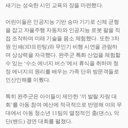
새기는 성숙한 시민 교육의 장을 마련했다
.
어린이들은 인공지능 기반 승마 기기로 신체 균형
을 잡고 자율주행 자동차와 인공지능 로봇 팔을 직
접 조작하며 미래 기술을 몸소 체험했다
.
또한
3
차
원 인쇄
(3D
프린팅
)
와 무인기 비행 시연을 관람하
며 상상력을 자극했다
.
완주군 특화 산업을 체험할
수 있는
‘
수소 에너지 버스
’
에서 휴식을 취하며 청
정 에너지의 원리를 배우는 가족 단위 방문객들로
인산인해를 이뤘다
.
특히 완주군은 아이들이 제안한
‘
끼 발랄 자랑 대
회
’
를 아동 참여 예산에 적극적으로 반영해 야외 무
대에서 아동 청소년
11
팀의 열정적인 춤
(
댄스
),
악
단
(
밴드
)
경연 대회를 펼쳤다
.