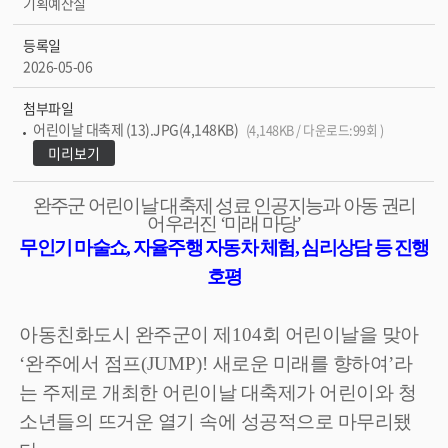
기획예산실
등록일
2026-05-06
첨부파일
어린이날 대축제 (13).JPG(4,148KB)
(4,148KB / 다운로드:99회 )
미리보기
완주군 어린이날 대축제 성료
인공지능과 아동 권리
어우러진
‘
미래 마당
’
무인기 마술쇼
,
자율주행 자동차 체험
,
심리상담 등 진행
호평
아동친화도시 완주군이 제
104
회 어린이날을 맞아
‘
완주에서 점프
(JUMP)!
새로운 미래를 향하여
’
라
는 주제로 개최한 어린이날 대축제가 어린이와 청
소년들의 뜨거운 열기 속에 성공적으로 마무리됐