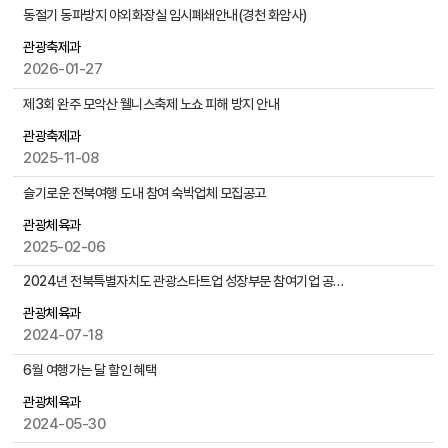
물
공
동절기 동파방지 야외화장실 임시폐쇄안내(경천 화암사)
검
지
색
관광축제과
사
2026-01-27
항
게
제3회 완주 모악산 웰니스축제 노쇼 피해 방지 안내
시
물
관광축제과
목
2025-11-08
록
슬기로운 전북여행 도내 참여 숙박업체 모집공고
으
로
관광체육과
,
2025-02-06
번
2024년 전북특별자치도 관광스타트업 성장부문 참여기업 공고 홍보
호
,
관광체육과
제
2024-07-18
목
,
6월 여행가는 달 할인 혜택
작
관광체육과
성
2024-05-30
자