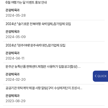
,
6월 여행가는 달 이벤트 홍보 안내
첨
관광체육과
부
2024-05-28
파
일
2024년 「슬기로운 전북여행 숙박업체」참가업체 모집
,
작
관광체육과
성
2024-05-09
일
2024년 「완주어때! 완주숙박대전」참가업체 모집
,
조
관광체육과
회
2024-04-11
수
등
완주군 농특산품 판매센터․체험관 사용허가 입찰공고(협상) 게시
을
관광체육과
QUICK
제
2024-02-20
공
공공기관 위탁계약 체결 사항 알림(구이 수상레저단지 조성사업)
관광체육과
2023-08-29