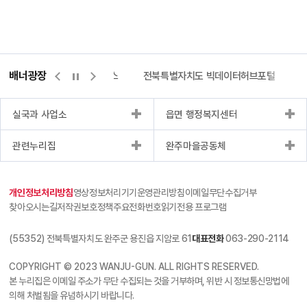
배너광장
측량바로처리센터
위택스
전북특별자치도 빅데이터허브포털
실국과 사업소
읍면 행정복지센터
관련누리집
완주마을공동체
개인정보처리방침
영상정보처리기기운영관리방침
이메일무단수집거부
찾아오시는길
저작권보호정책
주요전화번호
읽기전용 프로그램
(55352) 전북특별자치도 완주군 용진읍 지암로 61
대표전화
063-290-2114
COPYRIGHT © 2023 WANJU-GUN. ALL RIGHTS RESERVED.
본 누리집은 이메일 주소가 무단 수집되는 것을 거부하며, 위반 시 정보통신망법에
의해 처벌됨을 유념하시기 바랍니다.