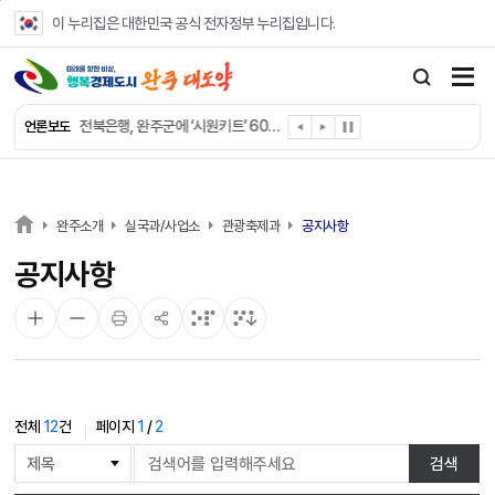
본문 바로가기
이 누리집은 대한민국 공식 전자정부 누리집입니다.
완주군 “여름휴가철 청소년 안전 지킨다”
완주 청소년, 삼성 임직원 만나 미래 진로 그린다
전북은행, 완주군에 ‘시원키트’ 60세트 기탁
언론보도
㈜새눈, 완주군에 성금 1,000만 원 기탁
완주 봉동읍, 희망나눔가게·행복빨래방 만족도 조사
유희태 완주군수, 친환경 농업인 현장 목소리 경청
완주 미래라이온스, 경로당 냉장고 후원
완주소개
실국과/사업소
관광축제과
공지사항
“일터에서 찾은 자신감” 완주군 장애인일자리 활발
공지사항
완주군, 파크골프장 운영 정비… “공정한 환경 조성”
완주 이서면, 홀몸 남성 위한 ‘이서천사 요리교실’
전체
12
건
페이지
1
/
2
게
검색
시