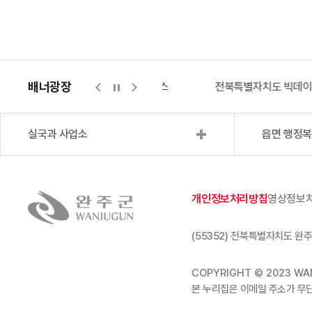
배너광장
지적측량바로처리센터
위택스
전북특별자치도 빅데
실국과 사업소
읍면 행정
개인정보처리방침
영상정보
(55352) 전북특별자치도 완주
COPYRIGHT © 2023 WAN
본 누리집은 이메일 주소가 무