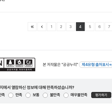
1
2
3
4
5
6
7
본 저작물은 "공공누리"
제4유형:출처표시+
지에서 열람하신 정보에 대해 만족하셨습니까?
만족
만족
보통
불만족
매우불만족
평가하기