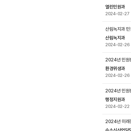
성
열린민원과
일
2024-02-27
,
조
산림녹지과 민
회
수
산림녹지과
등
2024-02-26
을
제
2024년 민
공
환경위생과
2024-02-26
2024년 민
행정지원과
2024-02-22
2024년 미
수소신산업담