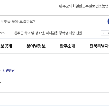
완주군의회
열린군수실
보건소
농업
완주군, 파크골프장 운영 정비… “공정한 환경 조성”
완주 이서면, 홀몸 남성 위한 ‘이서천사 요리교실’
보도
완주군 학교 밖 청소년, 하나금융 장학생 최종 선발
완주군 청소년 여름방학 맞아 “내 손으로 뚝딱”
완주군 상관면, 악성 민원 현장 대응력 강화
정보공개
분야별정보
완주소개
전북특별자
완주 삼례수소에너지고, 취약계층 조명 교체 봉사
완주군, 서울대생과 함께하는 ‘청소년 진로드림캠프’ 참가
완주시니어클럽, 보건복지부 노인일자리 ‘우수 기관’
완주군, 영양플러스 보충식품 공급업체 위생·안전 강화
민원편람
완주군청 여자 레슬링팀, 전국대회 선수 전원 금메달
람