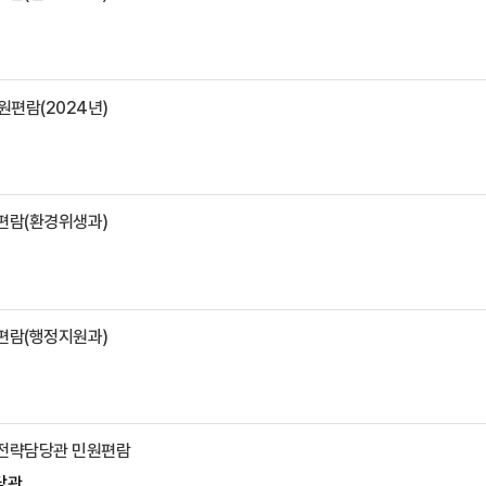
원편람(2024년)
원편람(환경위생과)
원편람(행정지원과)
래전략담당관 민원편람
당관