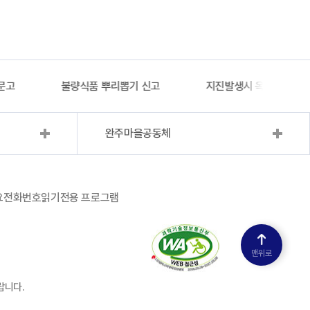
문고
불량식품 뿌리뽑기 신고
지진발생시 옥외대피소 
완주마을공동체
요전화번호
읽기전용 프로그램
맨위로
랍니다.