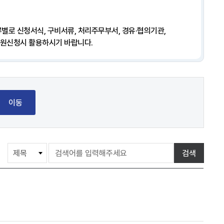
별로 신청서식, 구비서류, 처리주무부서, 경유·협의기관,
민원신청시 활용하시기 바랍니다.
이동
게
검색
시
물
검
색