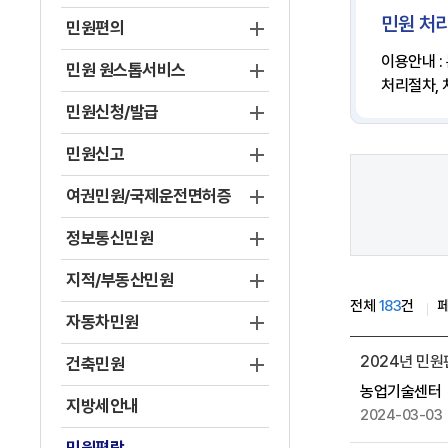
민원 처리
민원편의
이용안내 :
민원 원스톱서비스
처리절차,
민원신청/발급
민원신고
여권민원/국제운전면허증
정보통신민원
지적/부동산민원
전체
183
건
자동차민원
게
2024년 민
건축민원
시
농업기술센터
물
지방세안내
2024-03-03
목
록