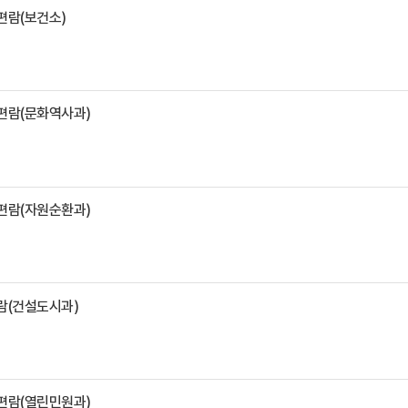
편람(보건소)
원편람(문화역사과)
원편람(자원순환과)
람(건설도시과)
원편람(열린민원과)