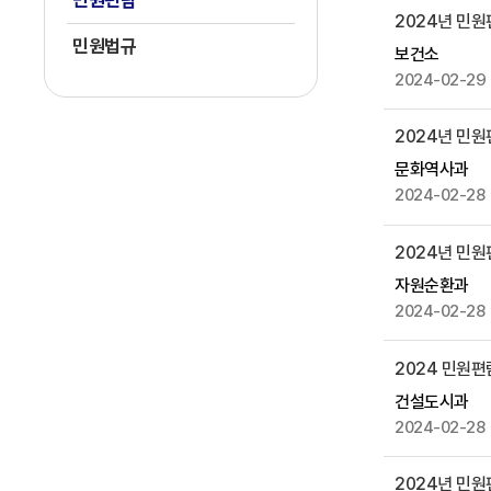
민원편람
2024년 민원
으
민원법규
로
보건소
번
2024-02-29
호
,
2024년 민
제
문화역사과
목
2024-02-28
,
작
2024년 민
성
자
자원순환과
,
2024-02-28
첨
부
2024 민원편
파
건설도시과
일
2024-02-28
,
작
2024년 민