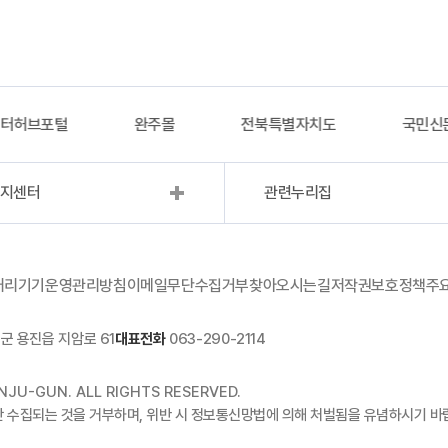
이터허브포털
완주몰
전북특별자치도
국민신
복지센터
관련누리집
처리기기운영관리방침
이메일무단수집거부
찾아오시는길
저작권보호정책
주
군 용진읍 지암로 61
대표전화
063-290-2114
JU-GUN. ALL RIGHTS RESERVED.
단 수집되는 것을 거부하며, 위반 시 정보통신망법에 의해 처벌됨을 유념하시기 바