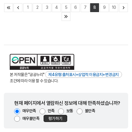
1
2
3
4
5
6
7
8
9
10
본 저작물은 "공공누리"
제4유형:출처표시+상업적 이용금지+변경금지
조건에 따라 이용 할 수 있습니다.
현재 페이지에서 열람하신 정보에 대해 만족하셨습니까?
매우만족
만족
보통
불만족
매우불만족
평가하기