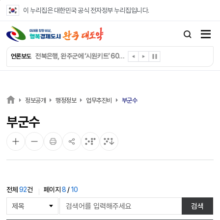
본문 바로가기
이 누리집은 대한민국 공식 전자정부 누리집입니다.
완주군 “여름휴가철 청소년 안전 지킨다”
완주 청소년, 삼성 임직원 만나 미래 진로 그린다
전북은행, 완주군에 ‘시원키트’ 60세트 기탁
언론보도
㈜새눈, 완주군에 성금 1,000만 원 기탁
완주 봉동읍, 희망나눔가게·행복빨래방 만족도 조사
유희태 완주군수, 친환경 농업인 현장 목소리 경청
완주 미래라이온스, 경로당 냉장고 후원
정보공개
행정정보
업무추진비
부군수
“일터에서 찾은 자신감” 완주군 장애인일자리 활발
부군수
완주군, 파크골프장 운영 정비… “공정한 환경 조성”
완주 이서면, 홀몸 남성 위한 ‘이서천사 요리교실’
전체
92
건
페이지
8
/
10
게
검색
시