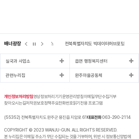
배너광장
측량바로처리센터
위택스
전북특별자치도 빅데이터허브포털
실국과 사업소
읍면 행정복지센터
관련누리집
완주마을공동체
개인정보처리방침
영상정보처리기기운영관리방침
이메일무단수집거부
찾아오시는길
저작권보호정책
주요전화번호
읽기전용 프로그램
(55352) 전북특별자치도 완주군 용진읍 지암로 61
대표전화
063-290-2114
COPYRIGHT © 2023 WANJU-GUN. ALL RIGHTS RESERVED.
본 누리집은 이메일 주소가 무단 수집되는 것을 거부하며, 위반 시 정보통신망법에