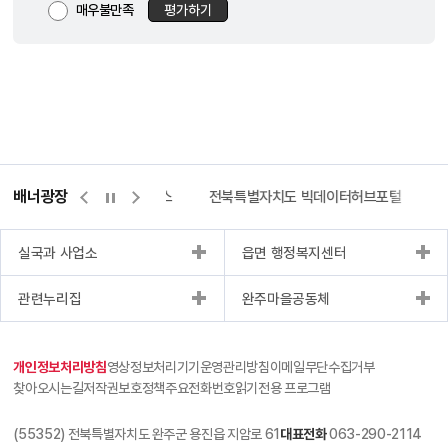
매우불만족
평가하기
부
파
일
,
작
성
일
,
조
배너광장
측량바로처리센터
위택스
전북특별자치도 빅데이터허브포털
회
수
등
실국과 사업소
읍면 행정복지센터
을
제
관련누리집
완주마을공동체
공
개인정보처리방침
영상정보처리기기운영관리방침
이메일무단수집거부
찾아오시는길
저작권보호정책
주요전화번호
읽기전용 프로그램
(55352) 전북특별자치도 완주군 용진읍 지암로 61
대표전화
063-290-2114