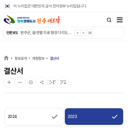
본문 바로가기
이 누리집은 대한민국 공식 전자정부 누리집입니다.
완주군, ‘수의계약 총량제’ 개편 운영
완주군 청소년, 초록우산 지원으로 치과 치료
완주군, 읍·면별 의료 환경 다각도 진단한다
언론보도
완주군, 모바일 헬스케어 “내 건강 변화 직접 확인”
완주군 “여름휴가철 청소년 안전 지킨다”
완주 청소년, 삼성 임직원 만나 미래 진로 그린다
전북은행, 완주군에 ‘시원키트’ 60세트 기탁
정보공개
재정정보
결산서
㈜새눈, 완주군에 성금 1,000만 원 기탁
결산서
완주 봉동읍, 희망나눔가게·행복빨래방 만족도 조사
유희태 완주군수, 친환경 농업인 현장 목소리 경청
2024
2023