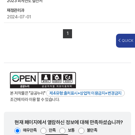
2023 회계연도 결산서
검
산
색
재정관리과
서
2024-07-01
게
시
물
1
목
QUICK
록
으
로
,
번
호
,
제
본 저작물은 "공공누리"
제4유형:출처표시+상업적 이용금지+변경금지
목
조건에 따라 이용 할 수 있습니다.
,
작
성
자
현재 페이지에서 열람하신 정보에 대해 만족하셨습니까?
,
매우만족
만족
보통
불만족
첨