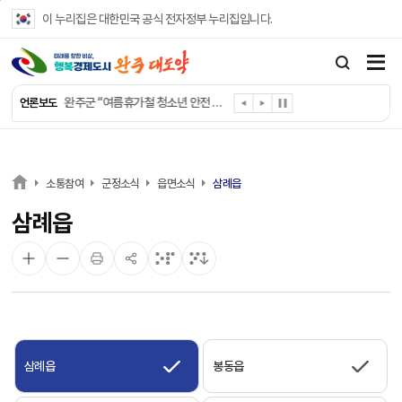
본문 바로가기
이 누리집은 대한민국 공식 전자정부 누리집입니다.
완주군, ‘수의계약 총량제’ 개편 운영
완주군 청소년, 초록우산 지원으로 치과 치료
완주군, 읍·면별 의료 환경 다각도 진단한다
완주군, 모바일 헬스케어 “내 건강 변화 직접 확인”
완주군 “여름휴가철 청소년 안전 지킨다”
언론보도
완주 청소년, 삼성 임직원 만나 미래 진로 그린다
전북은행, 완주군에 ‘시원키트’ 60세트 기탁
㈜새눈, 완주군에 성금 1,000만 원 기탁
완주 봉동읍, 희망나눔가게·행복빨래방 만족도 조사
소통참여
군정소식
읍면소식
삼례읍
유희태 완주군수, 친환경 농업인 현장 목소리 경청
삼례읍
삼례읍
봉동읍