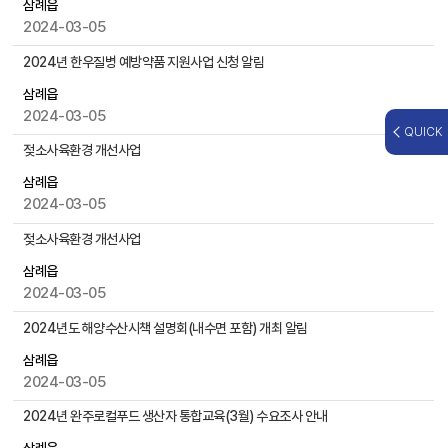
삼례읍
자
2024-03-05
,
첨
2024년 한우질병 예방약품 지원사업 신청 알림
부
삼례읍
파
2024-03-05
일
QUICK
,
젖소사육환경 개선사업
작
성
삼례읍
일
2024-03-05
,
젖소사육환경 개선사업
조
회
삼례읍
수
2024-03-05
등
을
2024년도 해양수산시책 설명회(내수면 포함) 개최 알림
제
삼례읍
공
2024-03-05
2024년 완주로컬푸드 생산자 통합교육(3월) 수요조사 안내