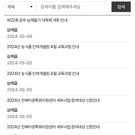
게
검색
시
물
삼
제22회 완주 삼례딸기 대축제 개최 안내
검
례
색
삼례읍
읍
2024-03-06
게
시
2024년 농식품 인력개발원 4월 교육과정 안내
물
목
삼례읍
록
2024-03-05
으
2024년 농식품 인력개발원 4월 교육과정 안내
로
,
삼례읍
번
2024-03-05
호
2024년 전북어촌특화지원센터 세부사업 참여대상 신청안내
,
제
삼례읍
목
2024-03-05
,
작
2024년 전북어촌특화지원센터 세부사업 참여대상 신청안내
성