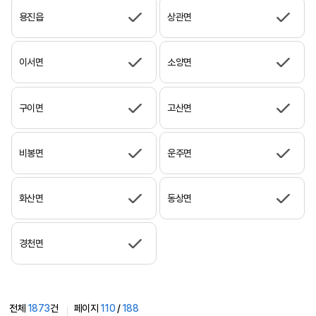
용진읍
상관면
이서면
소양면
구이면
고산면
비봉면
운주면
화산면
동상면
경천면
전체
1873
건
페이지
110
/
188