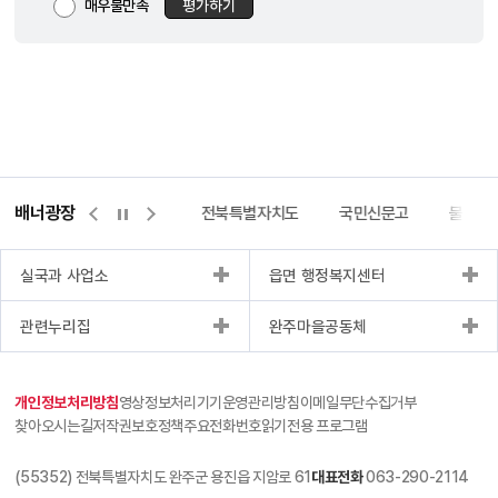
매우불만족
평가하기
배너광장
이터허브포털
완주몰
전북특별자치도
국민신문고
불량식품
실국과 사업소
읍면 행정복지센터
관련누리집
완주마을공동체
개인정보처리방침
영상정보처리기기운영관리방침
이메일무단수집거부
찾아오시는길
저작권보호정책
주요전화번호
읽기전용 프로그램
(55352) 전북특별자치도 완주군 용진읍 지암로 61
대표전화
063-290-2114