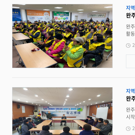
리경제과 290-2493>
지역
완주
완주군, 2019
활동지원사
클럽 등
2
금을
는 사업이다. 지난해 35억원을 투입시킨 완주군
라 올
지혜택
는 
지역
완주
완주군 운주면 노인
시작했다. 14일 운주면은 최근 면사무소에서 2층 회의실에서
들이 
2
동 