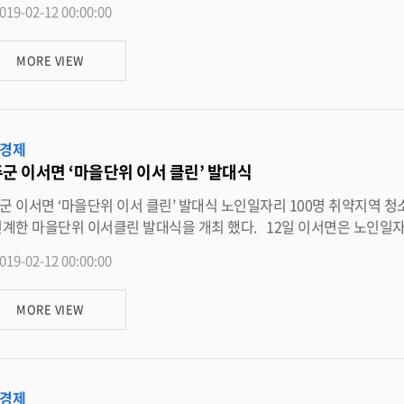
019-02-12 00:00:00
어, 도심지 및 도로변 환경정화활동, 화단가꾸기사업 등의
 “노인사회활동 사업에 참여해 주신 어르신들게 감사드린다”며 “건강하고 행복한 노후생활에 조금이라도
MORE VIEW
경제
군 이서면 ‘마을단위 이서 클린’ 발대식
‘마을단위 이서 클린’ 발대식 노인일자리 100명 취약지역 청소?도로변 환경정화 활동 완주군 이서면이 2019년 노인일자리
을단위 이서클린 발대식을 개최 했다. 12일 이서면은 노인일자리 참여자 100명이 참석한 가운데 지난 11일 회의실에서 발대식
대식에서는 마을단위 환경정비에 대한 이해를 돕기 위해 강살리기 완주 네트워크 김민정 강사를 초빙해 종량
019-02-12 00:00:00
칙 및 마을 환경정비 지도 교육도 병행했다. 또한, 전라북도 교통문화 연수원 안소희 강사의 교통안전 예방관리 교육을 실시됐다.
일자리 사업 참여자는 2월부터 10월까지 9개월 동안 환경지킴이로써 1일
MORE VIEW
길 및 주요도로변 쓰레기 수거, 풀베기, 마을 환경정비 활동 및 지도를 비
은 “참여하시는 동안 한 건의 사고도 발생하지 않도록 안전 수칙을 잘
경제