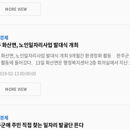
양 운주면장은 “어르신들이 노인일자리 사업을 통해 즐거운 삶을 보낼 
MORE VIEW
고 노인일자리를 통한 경
경제
 화산면, 노인일자리사업 발대식 개최
노인일자리사업 발대식 개최 9개월간 환경정화 활동 완주군 화산면(면장 소병호)이 노인일자리사업 발대식을 개최하고 본격
일 화산면은 행정복지센터 2층 회의실에서 지난 12일 2019년 노인일자리사업 발대식을 열었다고 밝혔다. 이번
식에는 참여대표의 선서를 비롯, 노인일자리사업에 임하는 자세와 안전
019-02-13 00:00:00
육 등이 진행됐다. 사업에 참여한 어르신은 이달부터 오는 10월까지 9개월간 도로변 쓰레기 줍기, 선별장 쓰레기분리수거
생활체육공원 화단 제초작업 등 지역의 환경개선을 위한 활동을 벌인다. 소병호 화산면장은 “일자리 참여 어르신들의 건강관리 
MORE VIEW
고 예방이 최우선임을 당부드린다”며 “화산면의 어르신들이 건강하고 
다. <담당부서 화산면 290-3712>
경제
군에 주민 직접 찾는 일자리 발굴단 뜬다