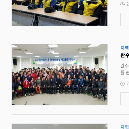
2
뤄졌다. 노인사회활동지원사업에 참여하는 어르신들은 앞으로 9개월 동안 노노케
활동을 하게 된다. 신국섭 읍장은
지역
완주
완주군 이서면 
를 연계한 마
을 가졌다고 밝혔다. 이날 발
2
제 사용 수
노인
을안
면장
지역