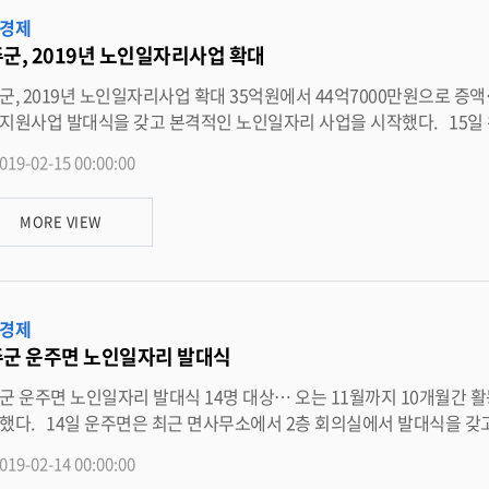
경제
군, 2019년 노인일자리사업 확대
년 노인일자리사업 확대 35억원에서 44억7000만원으로 증액… “어르신 만족도 높아” 완주군은 2019년 노인일자리 및 사회
업 발대식을 갖고 본격적인 노인일자리 사업을 시작했다. 15일 완주군은 지난 7일을 기점으로 13개 읍면사무소와 완주 시니어
 9개 민간 수행기관을 통해 노인일자리 사업이 본격적으로 시작됐다고 밝혔다. 노인일자리 및 사회활동사업은 만 
019-02-15 00:00:00
 수령하는 노인 중 근로능력이 있으나 일자리를 얻기 힘든 노인들에게
은 사업종료 후 실시한 만족도 조사결과에서 사업확대를 희망하는 여론이 높게 나타남에 따
MORE VIEW
해는 44억7000만원으로 사업비를 증액하고 참여규모도 연간 1629명 이상으로 확대한다
보다 스스로 노인일자리사업에 참여하여 얻은 소득을 선호한다는 참여여론을 반영하겠다는
보다 다양한 양질의 일자리 창출과 안전사고 예방교육 및 정기적인 간
도를 최대한 높이겠다”고 밝혔다. <담당부서 사회복지과 290-2204>
경제
군 운주면 노인일자리 발대식
일자리 발대식 14명 대상… 오는 11월까지 10개월간 활동 전개 완주군 운주면이 14명을 대상으로 노인일자리 사업을
 발대식을 갖고, 본격적인 노인 일자리시작을 알렸다. 이날 발대식은 어르신
올 한해 노인사회활동 사업 기간 동안 사고 없이 안전하게 활동 할 수 있도록 안전교육도 
019-02-14 00:00:00
지원 사업은 2월부터 11월까지 10개월 간 진행할 예정이며, 참여자들은