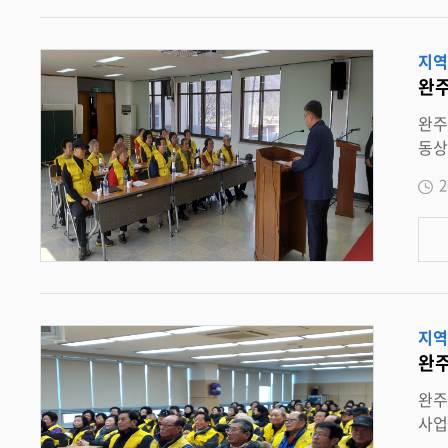
지역
완주
완주군 동상면
동상
인일
2
신건강복지
를 
지역
완주
완주군 봉동읍
사업을 발대식을 가졌다. 
대식 및 안전교