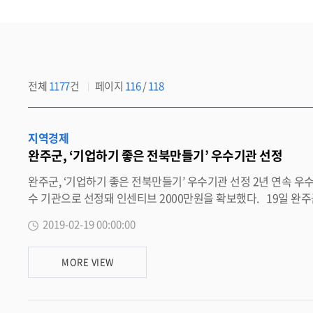
전체
1177
건
페이지
116
/
118
지역경제
완주군, ‘기업하기 좋은 전북만들기’ 우수기관 선정
완주군, ‘기업하기 좋은 전북만들기’ 우수기관 선정 2년 연속 우수기관 선정, 재정 인센티브 2천만원 확보 완주군이 ‘기업하기 좋은 환경 조성’을 위해 추진하는 ‘기업하기 좋은 전북 만들기’ 평가에서 우
수 기관으로 선정돼 인센티브 2000만원을 확보했다. 19일 완주군에 따르면 2018년 기업하기 좋은 전북만들기 평가는 매년 대한상공회의소에서 시행하는 전국기업환경지도 평가결과에 따라 우수 시
군을 선정하던 방식을 개선해 기업애로 해소 및 지원, 기업규제 개선 등 기업들에 실질적으로 도움
2019-02-19 00:00:00
완주군은 2017년 최우수기관으로 선정된데 이어, 2018년에도 우수기관으로 선정됐다. 특히 완주군은 군 지역임에도 불구하고 인구수 8만 이상으
수기관으로 선정됐다. 완주군은 중소기업의 경쟁력을 높이기 위해 이차 보전 및 중소기업 환경개선사업, 기업 애로 해소를 위한 기업 간담회 추진, 규제애로 개선, 네거티브 규제 개선 등과 더불어 기숙
MORE VIEW
사 임차료 지원, 로컬 잡센터 운영 등의 추진으로 실질적인 기업 경영 활동에 도움을 주고 있다. 박성일 군수는 “지난해에 이어 2년 연
자들이 중소기업의 어려움 해소를 위해 적극적이고 헌신적으로 
기업하기 좋은 완주와 전북을 만들어 나가겠다”고 말했다. 한편, 군은 포상으로 받은 재정 인센티브를 기업유치를 위한 홍보물품 구입에 활용해 적극적인 투자유치에 힘쓸 계획이다. <담당부서 일자