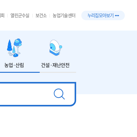
의회
열린군수실
보건소
농업기술센터
누리집 모아보기
농업·산림
건설·재난안전
환경