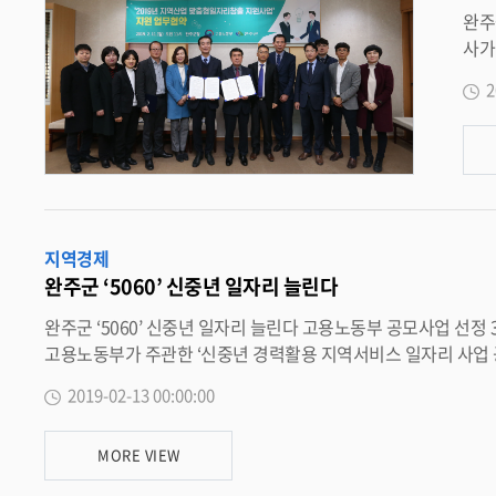
완주군에 주민
사가 주민을 직
체결했다고 밝혔다. 로컬 잡(
2
춤형 일자리
둔산리
문상
로 운영된다. 이를 위해 군은 마을회관, 아파트 
짐없이 참
계절 일손
지역경제
한 ‘
완주군 ‘5060’ 신중년 일자리 늘린다
여줬
다. 정영상 고용노동부 전주지청장은 “일자리 문제는 국가와 전 지방자치단체의 주요 정책 화두가 됐다”며 “로컬 잡(일자리) 센터를 통해 지
완주군 ‘5060’ 신중년 일자리 늘린다 고용노동부 공모사업 선정 3억8000만원 투입… 4월부터 선발 완주군이 신중년 일자리사업을 추진, 만 50세 이상 65세 미만의 일자리를 늘린다. 13일 완주군은
역고용률
고용노동부가 주관한 ‘신중년 경력활용 지역서비스 일자리 사업 공모’ 사업에 선정돼 3
자리
세 이상 신중년의 경력과 전문성을 활용한 일자리 창출로 근로소득을 제공하는 동시에 지역 내 서비스
2019-02-13 00:00:00
전체 인구의 약 23%를 차지하고 있다. 공모사업 선정으로 완주군은 분야별로 완주 도서관과 친구하기, 벽화 아트 활동가, 전통문화 놀이지도 및 해설활동, 완주 르네상스 노노케어, 찾아가는 뚝딱 해결
사 등 5개 사업영역에서 일자리를 제공한다. 오는 4월까지 사업 참여자를 모집?선발해 5월부터 11월까지 7개월 동안 일자리 사업을 추진하고, 참여자들은 주로 도서관, 전통문화체험관 등에서 활동하
MORE VIEW
게 된다. 박성일 완주군수는 “신중년 일자리 사업은 퇴직 인력의 경력과 전문성을 활용한 일자리 사업으로, 지역문제해결에 신중년의 역할이 강화될 것으로 기대된다”며, “앞으로도 양질의 일자리 창
출을 위해 행정력을 집중하겠다”고 말했다.