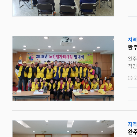
강원
지역
완주
완주 화산면, 
적인 활동에 들어갔다. 13
발대
2
주제로 한 소양교
작업, 
전사
지역
완주