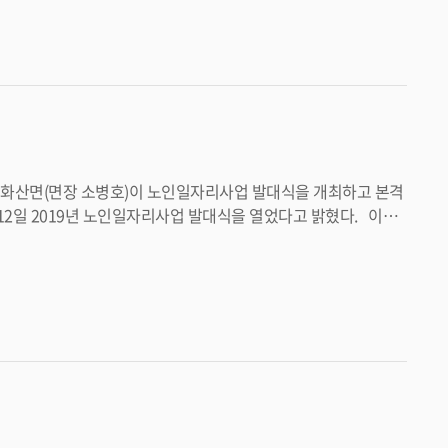
수 있기를 바란다”며 “어르신들의 사회활동 참여 기회를 확대하
제적 자립에 앞장설 예정이다”고 밝혔다. <담당부서 운주면 290-3684>
교육, 마음건강 및 자살예방교육 등 어르신들의 건강과 안전을
및 안
활기찬 노후생활을 영위할 수 있도록 적극 노력하겠다”고 말했