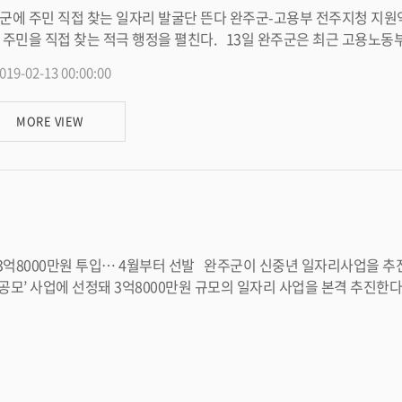
 직접 찾는 일자리 발굴단 뜬다 완주군-고용부 전주지청 지원약정 체결 완주군이 고용노동부 전주지청과 손을 잡고, 취업상담
접 찾는 적극 행정을 펼친다. 13일 완주군은 최근 고용노동부 전주지청과 2019년 완주군 로컬 잡(일자리) 센터 지원약정을
일자리) 센터는 고용센터가 없는 농촌 시?군 주민의 원스톱 취업지원 서비스 제공을 위해 고용부 ‘지역산업 맞
019-02-13 00:00:00
 창출 지원사업’으로 추진하는 공모사업이다. 완주군은 지난해 10월 장수와 함께 전국 최초 공모사업으로 선정돼 완주군 봉동읍
에 ‘완주군 로컬 잡(일자리) 센터’를 개소하고, 9명의 전문 컨설턴트를 통해 운영하고 있다. 완주군 로
MORE VIEW
담 방식의 일자리 알선의 한계를 극복하기 위해 취업상담사가 일자리가
단지 등을 중심으로 주2회씩 이동 상담을 실시하고 있으며, 읍면 이장?부녀회장 회의에도 빠
석해 구직자와 비경제활동인구를 발굴하고 있다. 특히, 3월 중 이동상담 차량을 구비해 시골마을 곳곳을 찾는 기동상담을 실시해
이 필요한 농가에 맞춤형 일손을 제공한다는 방침이다. 또한 통리반장 등 주민대표, 자생모임 및 농작물 공선회장 등을 중심으로
주민 대표 일자리 발굴단’도 구성?운영해 일자리가 필요한 주민을 가까이에서 만난다. 박성일 완주군수는 “지난
던 가능성과 올해 이뤄낼 성과를 바탕으로, 완주군 로컬 잡(일자리) 센
 개선 등의 긍정적 성과가 도출될 수 있도록 전력을 당부 드린다”고 말했다. 한편, 완주군은 지난해 하반기 3개월
억8000만원 규모의 일자리 사업을 본격 추진한다고 밝혔다. 신중년 경력활용 지역서비스 일자리
) 센터 시범 운영을 통해 구인신청 433명, 구직신청 416명, 취업 117
 수요를 해소하는 사업이다. 완주군의 만 50세 이상 65세 미만 신중년 인구는 2만2000여명으로
할 성과를 거뒀다. <담당부서 일자리경제과 290-2409>
 <담당부서 일자리경제과 290-2409>