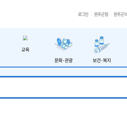
로그인
완주군청
완주군
교육
문화·관광
보건·복지