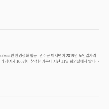
도움이 되길 바라고, 안전사고 예방에 각별한 주의를 당부드린다”고 말했다. <담당부서 봉동읍 290-3446>
 3시간씩 월 1회에 걸쳐 공공시설물 주변 등 취약지역 청소, 마
롯해 클린하우스 쓰레기 배출요령 등을 홍보하게 된다. 신승기
 지켜주실 것을 당부드린다”며 “앞으로도 건강하고 활기찬 노후를
보내실 수 있도록 지원을 확대해 나가겠다”고 말했다. <담당부서 이서면 290-3547>