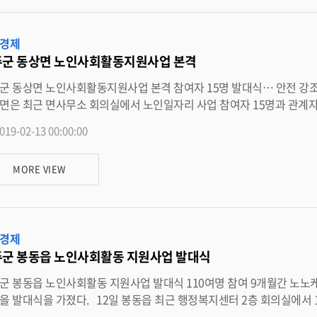
경제
군 동상면 노인사회활동지원사업 본격
 노인사회활동지원사업 본격 참여자 15명 발대식… 안전 강조 완주군 동상면 노인사회활동지원사업이 본격화됐다. 13일
면은 최근 면사무소 회의실에서 노인일자리 사업 참여자 15명과 관계자들이 참석
자리 대표의 선서문 선언을 시작으로, 사업의 취지와 운영방법, 참여자의 안전사고
019-02-13 00:00:00
센터에서 실시하는 정신건강보건 교육도 병행됐다. 이희수 동상면장은 “노인일자리 사업을 통해 어르신들의 사회참여의 기회
확대하고 건강하고 행복한 노후 생활을 영위 할 수 있도록 적극 지원하
MORE VIEW
수 있도록 노력하겠다”고 말했다. <담당부서 동상면 290-3746>
경제
군 봉동읍 노인사회활동 지원사업 발대식
 노인사회활동 지원사업 발대식 110여명 참여 9개월간 노노케어?환경정화 활동 등 진행 완주군 봉동읍이 노인사회활동 지원
12일 봉동읍 최근 행정복지센터 2층 회의실에서 110여명이 참석한 가운데 ‘2019년도 노인사회활동 지원사업 발
육’을 실시했다고 밝혔다. 이날 발대식에는 노인사회활동지원사업 추진에 대한 사업안내, 안전교육, 및 근무복 지급 등이 이