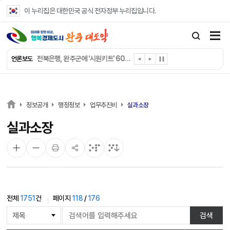
본문 바로가기
이 누리집은 대한민국 공식 전자정부 누리집입니다.
완주군 “여름휴가철 청소년 안전 지킨다”
완주 청소년, 삼성 임직원 만나 미래 진로 그린다
전북은행, 완주군에 ‘시원키트’ 60세트 기탁
언론보도
㈜새눈, 완주군에 성금 1,000만 원 기탁
완주 봉동읍, 희망나눔가게·행복빨래방 만족도 조사
유희태 완주군수, 친환경 농업인 현장 목소리 경청
완주 미래라이온스, 경로당 냉장고 후원
정보공개
행정정보
업무추진비
실과소장
“일터에서 찾은 자신감” 완주군 장애인일자리 활발
실과소장
완주군, 파크골프장 운영 정비… “공정한 환경 조성”
완주 이서면, 홀몸 남성 위한 ‘이서천사 요리교실’
전체
1751
건
페이지
118
/
176
게
검색
시