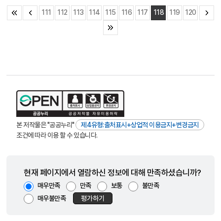
111
112
113
114
115
116
117
118
119
120
본 저작물은 "공공누리"
제4유형:출처표시+상업적 이용금지+변경금지
조건에 따라 이용 할 수 있습니다.
현재 페이지에서 열람하신 정보에 대해 만족하셨습니까?
매우만족
만족
보통
불만족
매우불만족
평가하기