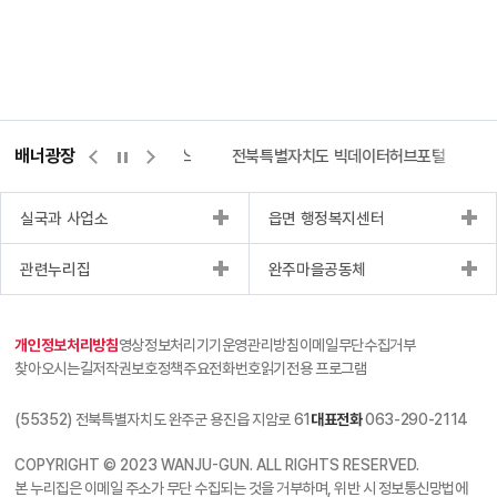
배너광장
측량바로처리센터
위택스
전북특별자치도 빅데이터허브포털
실국과 사업소
읍면 행정복지센터
관련누리집
완주마을공동체
개인정보처리방침
영상정보처리기기운영관리방침
이메일무단수집거부
찾아오시는길
저작권보호정책
주요전화번호
읽기전용 프로그램
(55352) 전북특별자치도 완주군 용진읍 지암로 61
대표전화
063-290-2114
COPYRIGHT © 2023 WANJU-GUN. ALL RIGHTS RESERVED.
본 누리집은 이메일 주소가 무단 수집되는 것을 거부하며, 위반 시 정보통신망법에