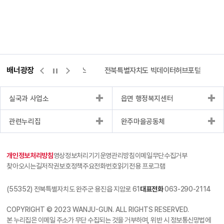
배너광장
측량바로처리센터
위택스
전북특별자치도 빅데이터허브포털
실국과 사업소
읍면 행정복지센터
관련누리집
완주마을공동체
개인정보처리방침
영상정보처리기기운영관리방침
이메일무단수집거부
찾아오시는길
저작권보호정책
주요전화번호
읽기전용 프로그램
(55352) 전북특별자치도 완주군 용진읍 지암로 61
대표전화
063-290-2114
COPYRIGHT © 2023 WANJU-GUN. ALL RIGHTS RESERVED.
본 누리집은 이메일 주소가 무단 수집되는 것을 거부하며, 위반 시 정보통신망법에