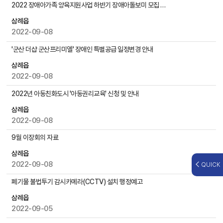
,
2022 장애아가족 양육지원사업 하반기 장애아돌보미 모집 안내
첨
삼례읍
부
2022-09-08
파
일
'군산 더샵 군산프리미엘' 장애인 특별공급 일정변경 안내
,
작
삼례읍
성
2022-09-08
일
2022년 아동친화도시 '아동권리교육' 신청 및 안내
,
조
삼례읍
회
2022-09-08
수
등
9월 이장회의 자료
을
삼례읍
제
2022-09-08
QUICK
공
폐기물 불법투기 감시카메라(CCTV) 설치 행정예고
삼례읍
2022-09-05