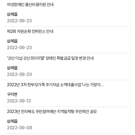
물
공
여성장애인 출산비용지원 안내
검
지
색
삼례읍
사
2022-09-23
항
게
제2회 자원순화 컨퍼런스 안내
시
물
삼례읍
목
2022-09-23
록
'군산 더샵 군산프리미엘' 장애인 특별공급 일정 변경 안내
으
로
삼례읍
,
2022-09-20
번
2022년 3차 한부모가족 주거자금 소액대출사업 '나는 가장이다' 홍보
호
,
구이면
제
2022-09-13
목
,
2023년 전라북도 주민참여예산 지역밀착형 주민제안 공모
작
삼례읍
성
2022-09-08
자