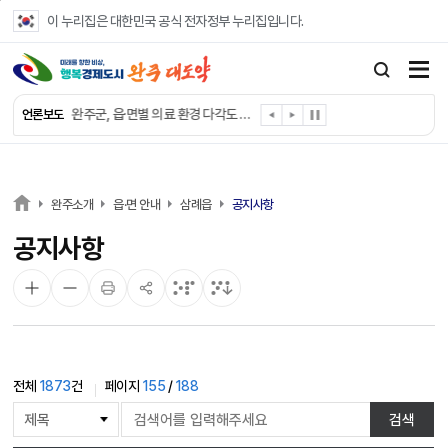
본문 바로가기
이 누리집은 대한민국 공식 전자정부 누리집입니다.
완주군, ‘수의계약 총량제’ 개편 운영
완주군 청소년, 초록우산 지원으로 치과 치료
완주군, 읍·면별 의료 환경 다각도 진단한다
언론보도
완주군, 모바일 헬스케어 “내 건강 변화 직접 확인”
완주군 “여름휴가철 청소년 안전 지킨다”
완주 청소년, 삼성 임직원 만나 미래 진로 그린다
전북은행, 완주군에 ‘시원키트’ 60세트 기탁
완주소개
읍·면 안내
삼례읍
공지사항
㈜새눈, 완주군에 성금 1,000만 원 기탁
공지사항
완주 봉동읍, 희망나눔가게·행복빨래방 만족도 조사
유희태 완주군수, 친환경 농업인 현장 목소리 경청
전체
1873
건
페이지
155
/
188
게
검색
시