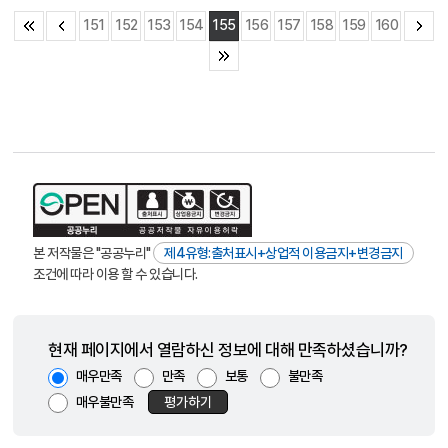
151
152
153
154
155
156
157
158
159
160
본 저작물은 "공공누리"
제4유형:출처표시+상업적 이용금지+변경금지
조건에 따라 이용 할 수 있습니다.
현재 페이지에서 열람하신 정보에 대해 만족하셨습니까?
매우만족
만족
보통
불만족
매우불만족
평가하기