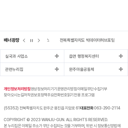
배너광장
측량바로처리센터
위택스
전북특별자치도 빅데이터허브포털
실국과 사업소
읍면 행정복지센터
관련누리집
완주마을공동체
개인정보처리방침
영상정보처리기기운영관리방침
이메일무단수집거부
찾아오시는길
저작권보호정책
주요전화번호
읽기전용 프로그램
(55352) 전북특별자치도 완주군 용진읍 지암로 61
대표전화
063-290-2114
COPYRIGHT © 2023 WANJU-GUN. ALL RIGHTS RESERVED.
본 누리집은 이메일 주소가 무단 수집되는 것을 거부하며, 위반 시 정보통신망법에