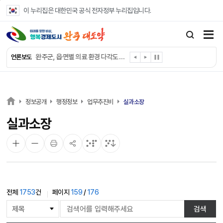
본문 바로가기
이 누리집은 대한민국 공식 전자정부 누리집입니다.
완주군, ‘수의계약 총량제’ 개편 운영
완주군 청소년, 초록우산 지원으로 치과 치료
완주군, 읍·면별 의료 환경 다각도 진단한다
언론보도
완주군, 모바일 헬스케어 “내 건강 변화 직접 확인”
완주군 “여름휴가철 청소년 안전 지킨다”
완주 청소년, 삼성 임직원 만나 미래 진로 그린다
전북은행, 완주군에 ‘시원키트’ 60세트 기탁
정보공개
행정정보
업무추진비
실과소장
㈜새눈, 완주군에 성금 1,000만 원 기탁
실과소장
완주 봉동읍, 희망나눔가게·행복빨래방 만족도 조사
유희태 완주군수, 친환경 농업인 현장 목소리 경청
전체
1753
건
페이지
159
/
176
게
검색
시