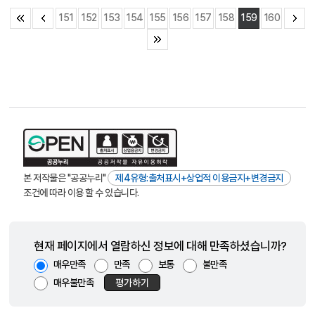
151
152
153
154
155
156
157
158
159
160
본 저작물은 "공공누리"
제4유형:출처표시+상업적 이용금지+변경금지
조건에 따라 이용 할 수 있습니다.
현재 페이지에서 열람하신 정보에 대해 만족하셨습니까?
매우만족
만족
보통
불만족
매우불만족
평가하기