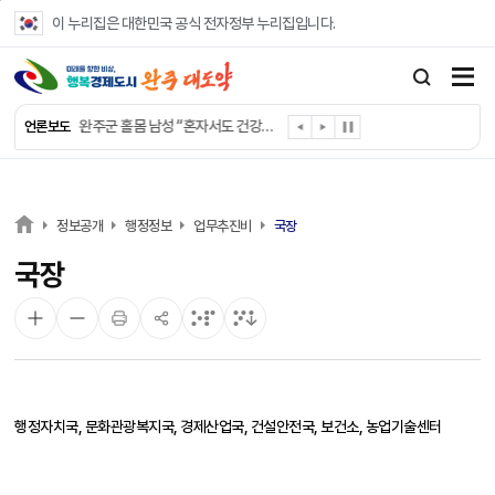
본문 바로가기
이 누리집은 대한민국 공식 전자정부 누리집입니다.
완주군, 폭염 속 외국인 계근로자 안전 지킨다
완주군 법인·시설 담당 공무원 역량강화
완주군 홀몸 남성 “혼자서도 건강하게”
언론보도
완주군, ‘수의계약 총량제’ 개편 운영
완주군 청소년, 초록우산 지원으로 치과 치료
완주군, 읍·면별 의료 환경 다각도 진단한다
완주군, 모바일 헬스케어 “내 건강 변화 직접 확인”
정보공개
행정정보
업무추진비
국장
완주군 “여름휴가철 청소년 안전 지킨다”
국장
완주 청소년, 삼성 임직원 만나 미래 진로 그린다
전북은행, 완주군에 ‘시원키트’ 60세트 기탁
행정자치국, 문화관광복지국, 경제산업국, 건설안전국, 보건소, 농업기술센터