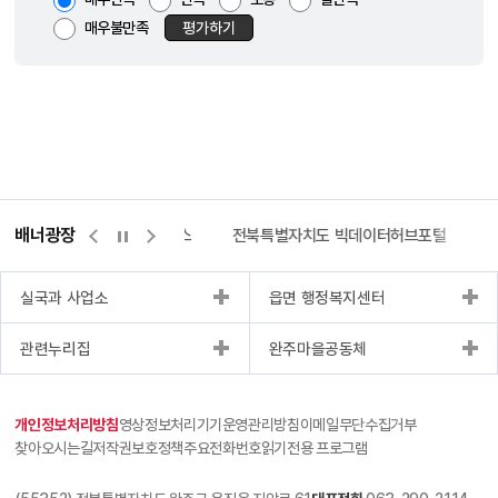
매우불만족
평가하기
배너광장
측량바로처리센터
위택스
전북특별자치도 빅데이터허브포털
실국과 사업소
읍면 행정복지센터
관련누리집
완주마을공동체
개인정보처리방침
영상정보처리기기운영관리방침
이메일무단수집거부
찾아오시는길
저작권보호정책
주요전화번호
읽기전용 프로그램