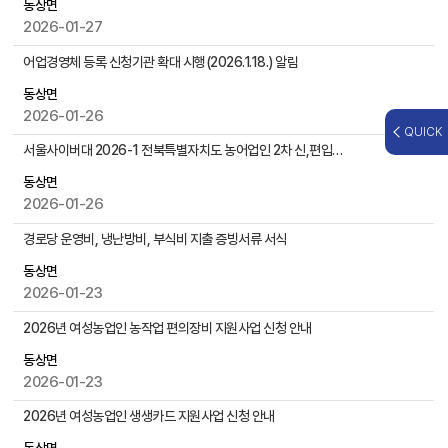
동상면
자
2026-01-27
,
첨
어업경영체 등록 신청기관 확대 시행(2026.1.18.) 알림
부
동상면
파
2026-01-26
일
QUICK
,
서울사이버대 2026-1 전북특별자치도 농어업인 2차 신,편입생 모집 안내
작
성
동상면
일
2026-01-26
,
경로당 운영비, 냉난방비, 부식비 지출 증빙서류 서식
조
회
동상면
수
2026-01-23
등
을
2026년 여성농업인 농작업 편의장비 지원사업 신청 안내
제
동상면
공
2026-01-23
2026년 여성농업인 생생카드 지원사업 신청 안내