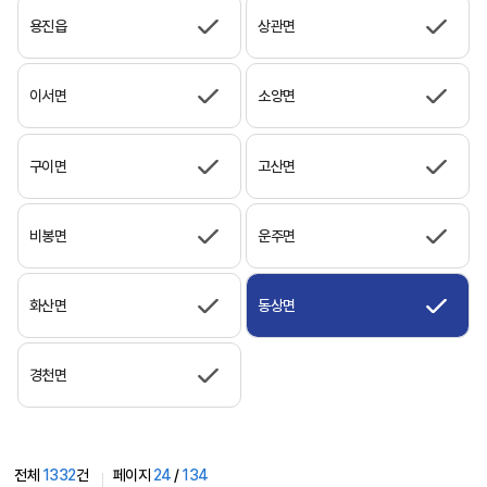
용진읍
상관면
이서면
소양면
구이면
고산면
비봉면
운주면
화산면
동상면
경천면
전체
1332
건
페이지
24
/
134