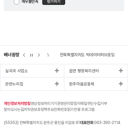
매우불만족
평가하기
배너광장
측량바로처리센터
위택스
전북특별자치도 빅데이터허브포털
실국과 사업소
읍면 행정복지센터
관련누리집
완주마을공동체
개인정보처리방침
영상정보처리기기운영관리방침
이메일무단수집거부
찾아오시는길
저작권보호정책
주요전화번호
읽기전용 프로그램
(55352) 전북특별자치도 완주군 용진읍 지암로 61
대표전화
063-290-2114