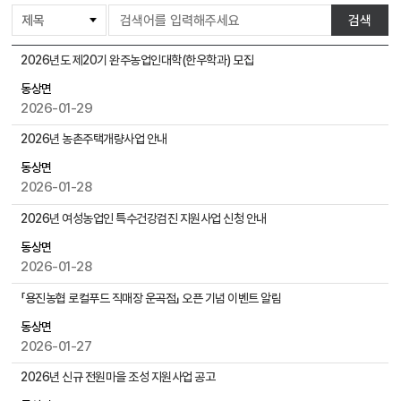
게
검색
시
물
동
2026년도 제20기 완주농업인대학(한우학과) 모집
검
상
색
동상면
면
2026-01-29
게
시
2026년 농촌주택개량사업 안내
물
목
동상면
록
2026-01-28
으
2026년 여성농업인 특수건강검진 지원사업 신청 안내
로
,
동상면
번
2026-01-28
호
「용진농협 로컬푸드 직매장 운곡점」 오픈 기념 이벤트 알림
,
제
동상면
목
2026-01-27
,
작
2026년 신규 전원마을 조성 지원사업 공고
성