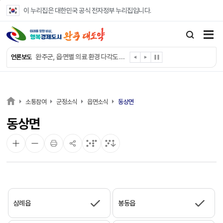
본문 바로가기
이 누리집은 대한민국 공식 전자정부 누리집입니다.
완주군, ‘수의계약 총량제’ 개편 운영
완주군 청소년, 초록우산 지원으로 치과 치료
완주군, 읍·면별 의료 환경 다각도 진단한다
언론보도
완주군, 모바일 헬스케어 “내 건강 변화 직접 확인”
완주군 “여름휴가철 청소년 안전 지킨다”
완주 청소년, 삼성 임직원 만나 미래 진로 그린다
전북은행, 완주군에 ‘시원키트’ 60세트 기탁
소통참여
군정소식
읍면소식
동상면
㈜새눈, 완주군에 성금 1,000만 원 기탁
동상면
완주 봉동읍, 희망나눔가게·행복빨래방 만족도 조사
유희태 완주군수, 친환경 농업인 현장 목소리 경청
삼례읍
봉동읍