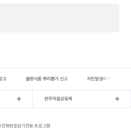
문고
불량식품 뿌리뽑기 신고
지진발생시 옥외대피소 
완주마을공동체
요전화번호
읽기전용 프로그램