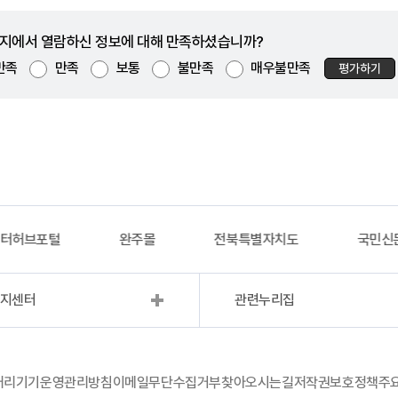
지에서 열람하신 정보에 대해 만족하셨습니까?
만족
만족
보통
불만족
매우불만족
평가하기
이터허브포털
완주몰
전북특별자치도
국민신
복지센터
관련누리집
처리기기운영관리방침
이메일무단수집거부
찾아오시는길
저작권보호정책
주