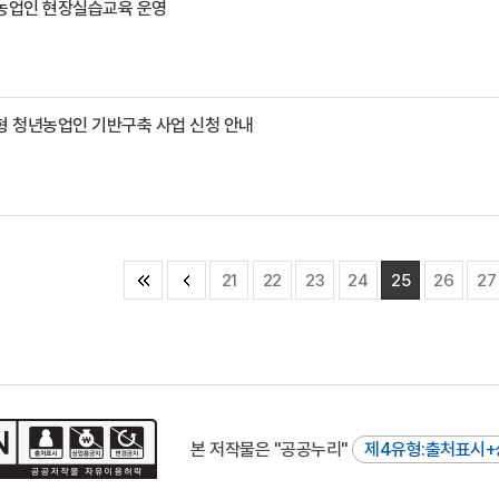
규농업인 현장실습교육 운영
형 청년농업인 기반구축 사업 신청 안내
21
22
23
24
25
26
27
본 저작물은 "공공누리"
제4유형:출처표시+