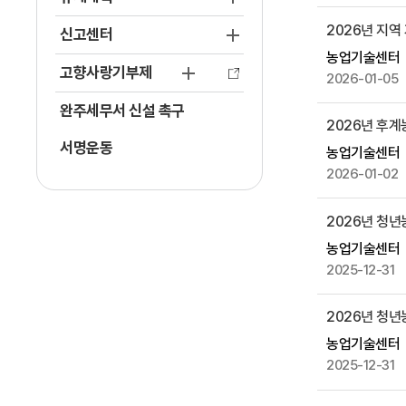
,
작
2026년 지역
신고센터
성
농업기술센터
자
고향사랑기부제
2026-01-05
,
완주세무서 신설 촉구
첨
2026년 후계
부
서명운동
농업기술센터
파
2026-01-02
일
,
2026년 청
작
성
농업기술센터
일
2025-12-31
,
조
2026년 청년
회
농업기술센터
수
2025-12-31
등
을