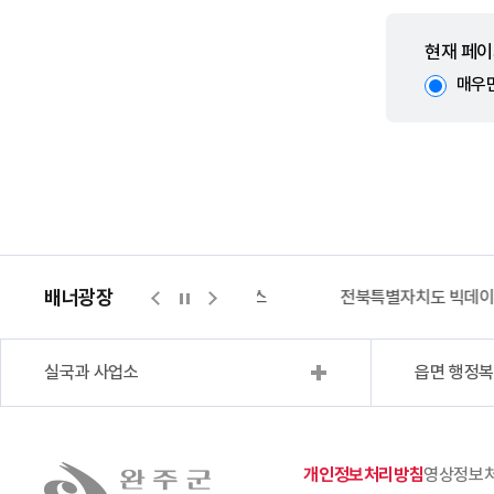
현재 페이
매우
배너광장
지적측량바로처리센터
위택스
전북특별자치도 빅데
실국과 사업소
읍면 행정
개인정보처리방침
영상정보