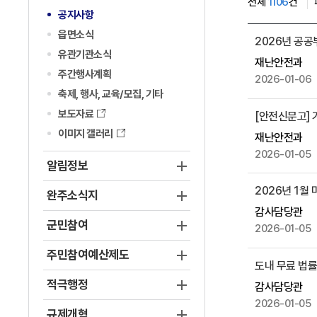
전체
1106
건
공지사항
공
읍면소식
2026년 공
지
유관기관소식
재난안전과
사
주간행사계획
2026-01-06
항
축제, 행사, 교육/모집, 기타
게
보도자료
[안전신문고]
시
물
이미지 갤러리
재난안전과
목
2026-01-05
알림정보
록
으
2026년 1월
완주소식지
로
감사담당관
,
군민참여
2026-01-05
번
호
주민참여예산제도
도내 무료 법
,
적극행정
제
감사담당관
목
2026-01-05
규제개혁