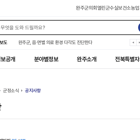
완주군의회
열린군수실
보건소
농업
완주군, ‘수의계약 총량제’ 개편 운영
완주군 청소년, 초록우산 지원으로 치과 치료
보도
완주군, 읍·면별 의료 환경 다각도 진단한다
완주군, 모바일 헬스케어 “내 건강 변화 직접 확인”
완주군 “여름휴가철 청소년 안전 지킨다”
정보공개
분야별정보
완주소개
전북특별자
완주 청소년, 삼성 임직원 만나 미래 진로 그린다
전북은행, 완주군에 ‘시원키트’ 60세트 기탁
㈜새눈, 완주군에 성금 1,000만 원 기탁
완주 봉동읍, 희망나눔가게·행복빨래방 만족도 조사
군정소식
유희태 완주군수, 친환경 농업인 현장 목소리 경청
공지사항
항