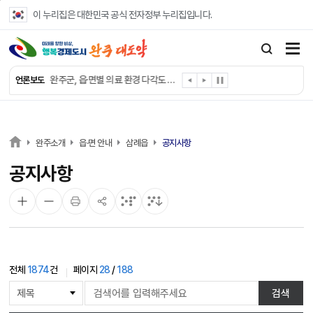
본문 바로가기
이 누리집은 대한민국 공식 전자정부 누리집입니다.
완주군, ‘수의계약 총량제’ 개편 운영
완주군 청소년, 초록우산 지원으로 치과 치료
완주군, 읍·면별 의료 환경 다각도 진단한다
언론보도
완주군, 모바일 헬스케어 “내 건강 변화 직접 확인”
완주군 “여름휴가철 청소년 안전 지킨다”
완주 청소년, 삼성 임직원 만나 미래 진로 그린다
전북은행, 완주군에 ‘시원키트’ 60세트 기탁
완주소개
읍·면 안내
삼례읍
공지사항
㈜새눈, 완주군에 성금 1,000만 원 기탁
공지사항
완주 봉동읍, 희망나눔가게·행복빨래방 만족도 조사
유희태 완주군수, 친환경 농업인 현장 목소리 경청
전체
1874
건
페이지
28
/
188
게
검색
시