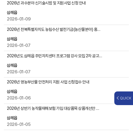
,
2026년 과수분야 신기술시범 및 지원사업 신청 안내
첨
삼례읍
부
2026-01-09
파
일
2026년 전북특별자치도 농림수산 발전기금(농산물분야) 홍보 및 1차 신청 안내
,
작
삼례읍
성
2026-01-07
일
2026년도 삼례읍 주민자치센터 프로그램 강사 모집 2차 공고(서예교실)
,
조
삼례읍
회
2026-01-07
수
등
2026년 영농부산물 안전처리 지원 사업 신청접수 안내
을
삼례읍
제
2026-01-06
QUICK
공
2026년 상반기 농작물재해보험 가입 대상품목 상품개선안 의견 제출 안내
삼례읍
2026-01-05