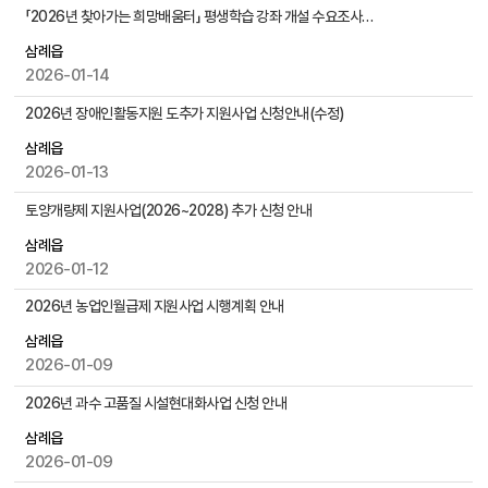
물
공
「2026년 찾아가는 희망배움터」 평생학습 강좌 개설 수요조사 안내
검
지
색
삼례읍
사
2026-01-14
항
게
2026년 장애인활동지원 도추가 지원사업 신청안내(수정)
시
물
삼례읍
목
2026-01-13
록
토양개량제 지원사업(2026~2028) 추가 신청 안내
으
로
삼례읍
,
2026-01-12
번
2026년 농업인월급제 지원사업 시행계획 안내
호
,
삼례읍
제
2026-01-09
목
,
2026년 과수 고품질 시설현대화사업 신청 안내
작
삼례읍
성
2026-01-09
자