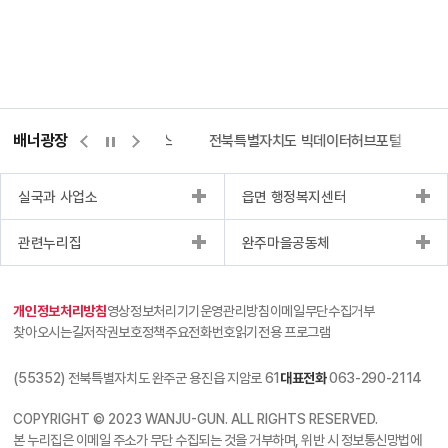
배너광장
측량바로처리센터
위택스
전북특별자치도 빅데이터허브포털
실국과 사업소
읍면 행정복지센터
관련누리집
완주마을공동체
개인정보처리방침
영상정보처리기기운영관리방침
이메일무단수집거부
찾아오시는길
저작권보호정책
주요전화번호
읽기전용 프로그램
(55352) 전북특별자치도 완주군 용진읍 지암로 61
대표전화
063-290-2114
COPYRIGHT © 2023 WANJU-GUN. ALL RIGHTS RESERVED.
본 누리집은 이메일 주소가 무단 수집되는 것을 거부하며, 위반 시 정보통신망법에