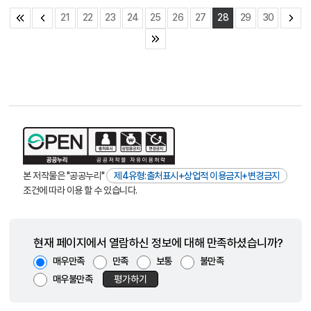
21
22
23
24
25
26
27
28
29
30
본 저작물은 "공공누리"
제4유형:출처표시+상업적 이용금지+변경금지
조건에 따라 이용 할 수 있습니다.
현재 페이지에서 열람하신 정보에 대해 만족하셨습니까?
매우만족
만족
보통
불만족
매우불만족
평가하기