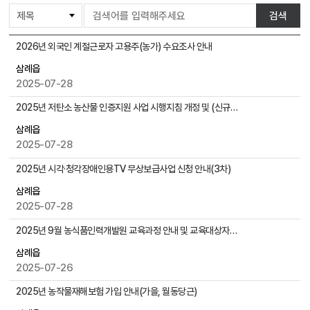
게
검색
시
물
삼
2026년 외국인 계절근로자 고용주(농가) 수요조사 안내
검
례
색
삼례읍
읍
2025-07-28
게
시
2025년 저탄소 농산물 인증지원 사업 시행지침 개정 및 (신규,갱신) 신청 안내
물
목
삼례읍
록
2025-07-28
으
2025년 시각·청각장애인용TV 무상보급사업 신청 안내(3차)
로
,
삼례읍
번
2025-07-28
호
2025년 9월 농식품인력개발원 교육과정 안내 및 교육대상자 신청 알림-8.14(목)까지
,
제
삼례읍
목
2025-07-26
,
작
2025년 농작물재해보험 가입 안내(가을, 월동당근)
성