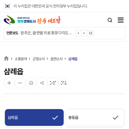
본문 바로가기
이 누리집은 대한민국 공식 전자정부 누리집입니다.
완주군, ‘수의계약 총량제’ 개편 운영
완주군 청소년, 초록우산 지원으로 치과 치료
완주군, 읍·면별 의료 환경 다각도 진단한다
언론보도
완주군, 모바일 헬스케어 “내 건강 변화 직접 확인”
완주군 “여름휴가철 청소년 안전 지킨다”
완주 청소년, 삼성 임직원 만나 미래 진로 그린다
전북은행, 완주군에 ‘시원키트’ 60세트 기탁
소통참여
군정소식
읍면소식
삼례읍
㈜새눈, 완주군에 성금 1,000만 원 기탁
삼례읍
완주 봉동읍, 희망나눔가게·행복빨래방 만족도 조사
유희태 완주군수, 친환경 농업인 현장 목소리 경청
삼례읍
봉동읍