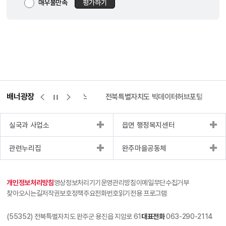
매우불만족
평가하기
배너광장
측량바로처리센터
위택스
전북특별자치도 빅데이터허브포털
실국과 사업소
읍면 행정복지센터
관련누리집
완주마을공동체
개인정보처리방침
영상정보처리기기운영관리방침
이메일무단수집거부
찾아오시는길
저작권보호정책
주요전화번호
읽기전용 프로그램
(55352) 전북특별자치도 완주군 용진읍 지암로 61
대표전화
063-290-2114