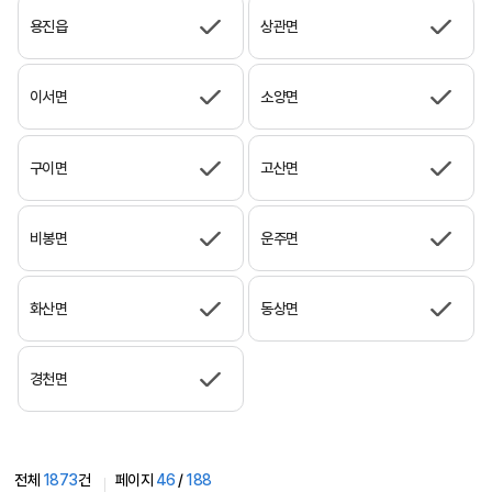
용진읍
상관면
이서면
소양면
구이면
고산면
비봉면
운주면
화산면
동상면
경천면
전체
1873
건
페이지
46
/
188