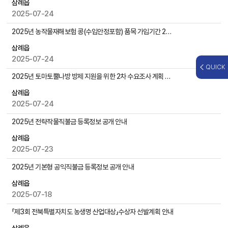
삼례읍
자
2025-07-24
,
첨
2025년 농작물재해보험 콩(수입안정포함) 품목 가입기간 2차 연장 안내 (~8.8까지)
부
삼례읍
파
2025-07-24
일
QUICK
,
2025년 토마토뿔나방 방제 지원을 위한 2차 수요조사 계획 안내
작
성
삼례읍
일
2025-07-24
,
2025년 전략작물직불금 등록정보 공개 안내
조
회
삼례읍
수
2025-07-23
등
을
2025년 기본형 공익직불금 등록정보 공개 안내
제
삼례읍
공
2025-07-18
「제3회 전북특별자치도 농생명 산업대상」수상자 선발계획 안내