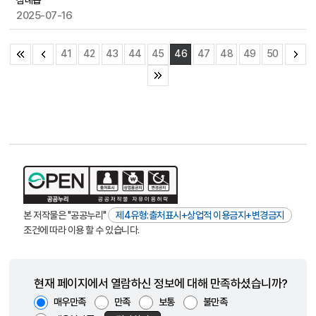
삼례읍
2025-07-16
41
42
43
44
45
46
47
48
49
50
본 저작물은 "공공누리"
제4유형:출처표시+상업적 이용금지+변경금지
조건에 따라 이용 할 수 있습니다.
현재 페이지에서 열람하신 정보에 대해 만족하셨습니까?
매우만족
만족
보통
불만족