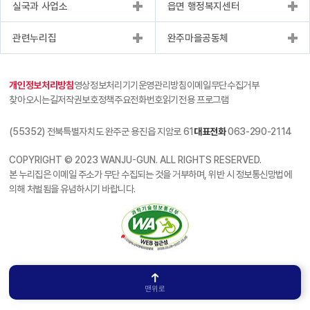
실국과 사업소
읍면 행정복지센터
관련누리집
완주마을공동체
개인정보처리방침
영상정보처리기기운영관리방침
이메일무단수집거부
찾아오시는길
저작권보호정책
주요전화번호
읽기전용 프로그램
(55352) 전북특별자치도 완주군 용진읍 지암로 61
대표전화
063-290-2114
COPYRIGHT © 2023 WANJU-GUN. ALL RIGHTS RESERVED.
본 누리집은 이메일 주소가 무단 수집되는 것을 거부하며, 위반 시 정보통신망법에
의해 처벌됨을 유념하시기 바랍니다.
맨위로