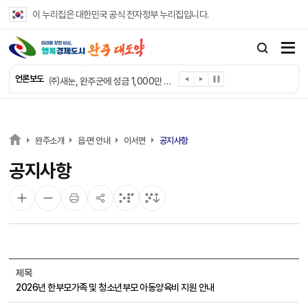
본문 바로가기
이 누리집은 대한민국 공식 전자정부 누리집입니다.
완주군 “여름휴가철 청소년 안전 지킨다”
완주 청소년, 삼성 임직원 만나 미래 진로 그린다
전북은행, 완주군에 ‘시원키트’ 60세트 기탁
㈜새눈, 완주군에 성금 1,000만 원 기탁
언론보도
완주 봉동읍, 희망나눔가게·행복빨래방 만족도 조사
유희태 완주군수, 친환경 농업인 현장 목소리 경청
완주 미래라이온스, 경로당 냉장고 후원
“일터에서 찾은 자신감” 완주군 장애인일자리 활발
완주소개
읍·면 안내
이서면
공지사항
완주군, 파크골프장 운영 정비… “공정한 환경 조성”
공지사항
완주 이서면, 홀몸 남성 위한 ‘이서천사 요리교실’
제목
2026년 한부모가족 및 청소년부모 아동양육비 지원 안내