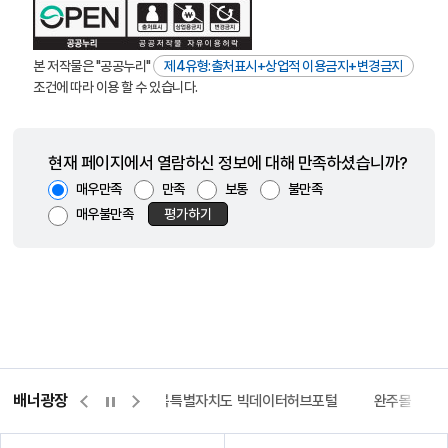
본 저작물은 "공공누리"
제4유형:출처표시+상업적 이용금지+변경금지
조건에 따라 이용 할 수 있습니다.
현재 페이지에서 열람하신 정보에 대해 만족하셨습니까?
매우만족
만족
보통
불만족
매우불만족
평가하기
배너광장
센터
위택스
전북특별자치도 빅데이터허브포털
완주몰
전