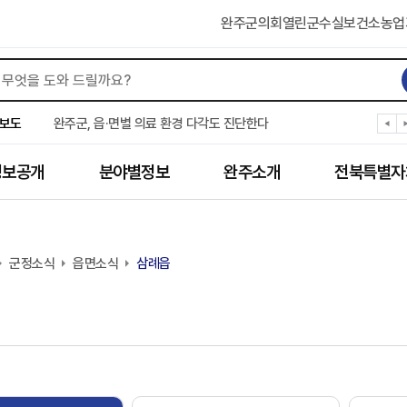
완주군의회
열린군수실
보건소
농업
완주군, ‘수의계약 총량제’ 개편 운영
완주군 청소년, 초록우산 지원으로 치과 치료
보도
완주군, 읍·면별 의료 환경 다각도 진단한다
완주군, 모바일 헬스케어 “내 건강 변화 직접 확인”
완주군 “여름휴가철 청소년 안전 지킨다”
정보공개
분야별정보
완주소개
전북특별자
완주 청소년, 삼성 임직원 만나 미래 진로 그린다
전북은행, 완주군에 ‘시원키트’ 60세트 기탁
㈜새눈, 완주군에 성금 1,000만 원 기탁
완주 봉동읍, 희망나눔가게·행복빨래방 만족도 조사
군정소식
유희태 완주군수, 친환경 농업인 현장 목소리 경청
읍면소식
삼례읍