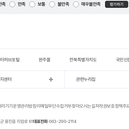
만족
만족
보통
불만족
매우불만족
평가하기
이터허브포털
완주몰
전북특별자치도
국민신
복지센터
관련누리집
처리기기운영관리방침
이메일무단수집거부
찾아오시는길
저작권보호정책
주
군 용진읍 지암로 61
대표전화
063-290-2114