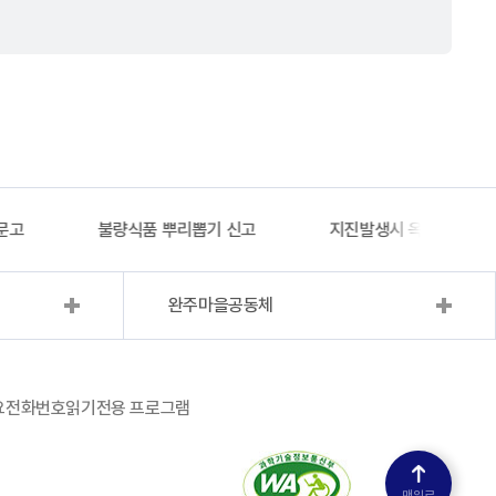
문고
불량식품 뿌리뽑기 신고
지진발생시 옥외대피소 
완주마을공동체
요전화번호
읽기전용 프로그램