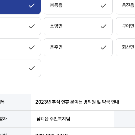
봉동읍
용진읍
소양면
구이면
운주면
화산면
제목
2023년 추석 연휴 문여는 병의원 및 약국 안내
성자
삼례읍 주민복지팀