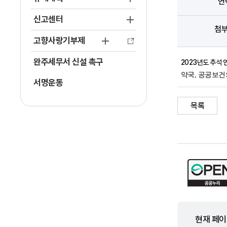
연
신고센터
첨
고향사랑기부제
완주세무서 신설 촉구
2023년도 추석 연휴 
약국, 공공보
서명운동
목록
현재 페이