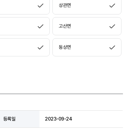
상관면
고산면
동상면
등록일
2023-09-24