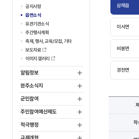
삼례읍
공지사항
읍면소식
유관기관소식
이서면
주간행사계획
축제, 행사, 교육/모집, 기타
비봉면
보도자료
이미지 갤러리
경천면
알림정보
완주소식지
군민참여
주민참여예산제도
작
적극행정
규제개혁