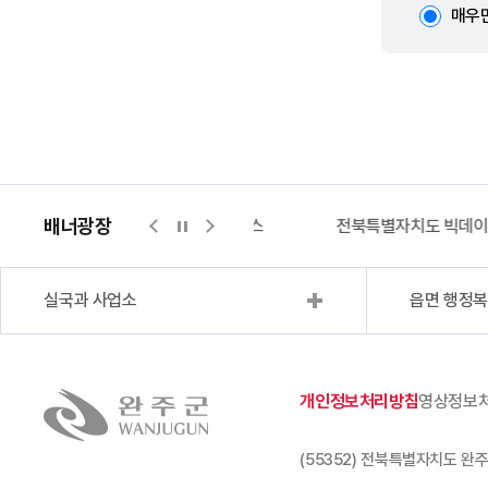
매우
배너광장
지적측량바로처리센터
위택스
전북특별자치도 빅데
실국과 사업소
읍면 행정
개인정보처리방침
영상정보
(55352) 전북특별자치도 완주