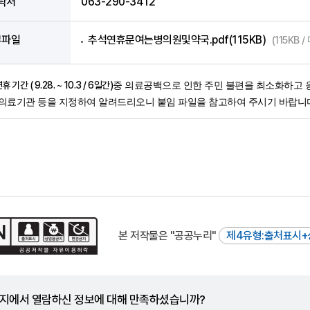
락처
063-290-3412
부파일
추석연휴문여는병의원및약국.pdf(115KB)
(115KB 
기간 ( 9.28. ~ 10.3 / 6일간)
중 의료공백으로 인한 주민 불편을
최소화하고 
건의료기관
등을 지정하여 알려드리오니 붙임 파일을 참고하여 주시기 바랍니
본 저작물은 "공공누리"
제4유형:출처표시+
지에서 열람하신 정보에 대해 만족하셨습니까?