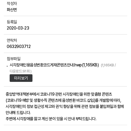
작성자
화산면
등록일
2020-03-23
연락처
0632903712
첨부파일
시각장애인용음성변환코드게재콘텐츠안내.hwp(1,165KB)
(1,165KB /
다운로드:91회 )
미리보기
중앙방역대책본부에서 코로나19 관련 시각장애인을 위한 맞춤형 콘텐츠
(코로나19 예방 및 생활수칙 콘텐츠에 음성변환 바코드 삽입)를 개발함에 따라,
시각장애인의 정보 접근성 제고와 권익 향상을 위해 관련 정보를 붙임파일과 함께
안내해 드립니다.
주변에 시각장애를 앓고 계신 분이 있을 시 안내 부탁드립니다.