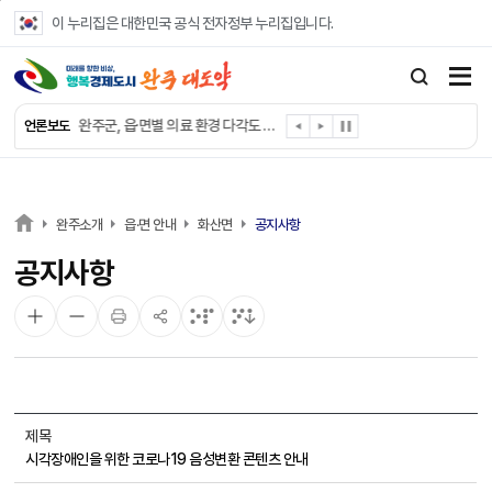
본문 바로가기
이 누리집은 대한민국 공식 전자정부 누리집입니다.
완주군, ‘수의계약 총량제’ 개편 운영
완주군 청소년, 초록우산 지원으로 치과 치료
완주군, 읍·면별 의료 환경 다각도 진단한다
언론보도
완주군, 모바일 헬스케어 “내 건강 변화 직접 확인”
완주군 “여름휴가철 청소년 안전 지킨다”
완주 청소년, 삼성 임직원 만나 미래 진로 그린다
전북은행, 완주군에 ‘시원키트’ 60세트 기탁
완주소개
읍·면 안내
화산면
공지사항
㈜새눈, 완주군에 성금 1,000만 원 기탁
공지사항
완주 봉동읍, 희망나눔가게·행복빨래방 만족도 조사
유희태 완주군수, 친환경 농업인 현장 목소리 경청
제목
시각장애인을 위한 코로나19 음성변환 콘텐츠 안내