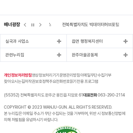
배너광장
측량바로처리센터
위택스
전북특별자치도 빅데이터허브포털
실국과 사업소
읍면 행정복지센터
관련누리집
완주마을공동체
개인정보처리방침
영상정보처리기기운영관리방침
이메일무단수집거부
찾아오시는길
저작권보호정책
주요전화번호
읽기전용 프로그램
(55352) 전북특별자치도 완주군 용진읍 지암로 61
대표전화
063-290-2114
COPYRIGHT © 2023 WANJU-GUN. ALL RIGHTS RESERVED.
본 누리집은 이메일 주소가 무단 수집되는 것을 거부하며, 위반 시 정보통신망법에
의해 처벌됨을 유념하시기 바랍니다.