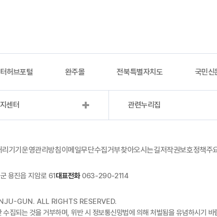
이터허브포털
완주몰
전북특별자치도
국민신
복지센터
관련누리집
처리기기운영관리방침
이메일무단수집거부
찾아오시는길
저작권보호정책
주
군 용진읍 지암로 61
대표전화
063-290-2114
JU-GUN. ALL RIGHTS RESERVED.
단 수집되는 것을 거부하며, 위반 시 정보통신망법에 의해 처벌됨을 유념하시기 바