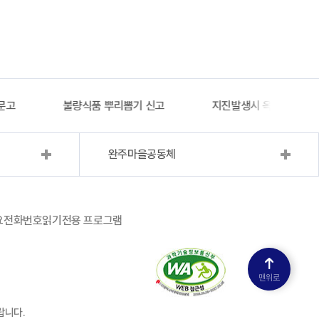
문고
불량식품 뿌리뽑기 신고
지진발생시 옥외대피소 
완주마을공동체
요전화번호
읽기전용 프로그램
맨위로
랍니다.