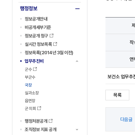
행정정보
정보공개안내
비공개세부기준
정보공개 청구
작
실시간 정보목록
정보목록(2014년 3월 이전)
연
업무추진비
군수
보건소 업무추진
부군수
국장
실과소장
목록
읍면장
군 의회
다음글
행정처분공개
조직정보 지표 공개