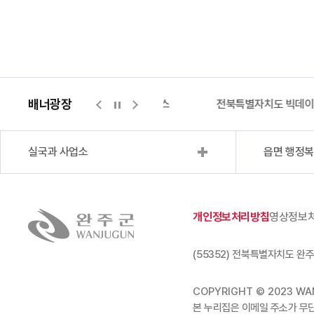
배너광장
지적측량바로처리센터
위택스
전북특별자치도 빅데
실국과 사업소
읍면 행정
개인정보처리방침
영상정보
(55352) 전북특별자치도 완주
COPYRIGHT © 2023 WAN
본 누리집은 이메일 주소가 무