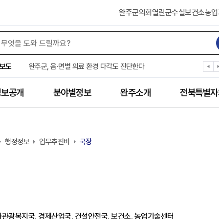
완주군의회
열린군수실
보건소
농업
완주군, ‘수의계약 총량제’ 개편 운영
완주군 청소년, 초록우산 지원으로 치과 치료
보도
완주군, 읍·면별 의료 환경 다각도 진단한다
완주군, 모바일 헬스케어 “내 건강 변화 직접 확인”
완주군 “여름휴가철 청소년 안전 지킨다”
정보공개
분야별정보
완주소개
전북특별자
완주 청소년, 삼성 임직원 만나 미래 진로 그린다
전북은행, 완주군에 ‘시원키트’ 60세트 기탁
㈜새눈, 완주군에 성금 1,000만 원 기탁
완주 봉동읍, 희망나눔가게·행복빨래방 만족도 조사
행정정보
유희태 완주군수, 친환경 농업인 현장 목소리 경청
업무추진비
국장
화관광복지국, 경제산업국, 건설안전국, 보건소, 농업기술센터