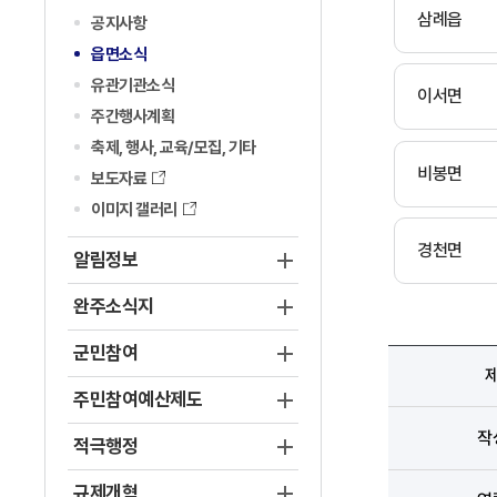
삼례읍
공지사항
읍면소식
유관기관소식
이서면
주간행사계획
축제, 행사, 교육/모집, 기타
비봉면
보도자료
이미지 갤러리
경천면
알림정보
완주소식지
군민참여
주민참여예산제도
작
적극행정
규제개혁