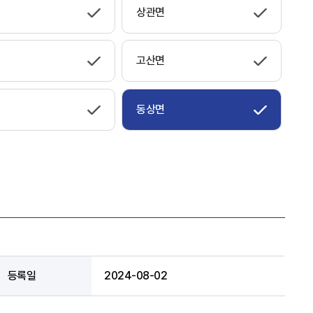
상관면
고산면
동상면
등록일
2024-08-02