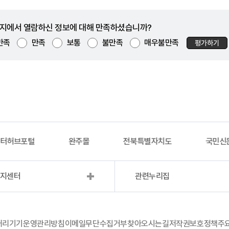
지에서 열람하신 정보에 대해 만족하셨습니까?
만족
만족
보통
불만족
매우불만족
평가하기
이터허브포털
완주몰
전북특별자치도
국민신
복지센터
관련누리집
처리기기운영관리방침
이메일무단수집거부
찾아오시는길
저작권보호정책
주