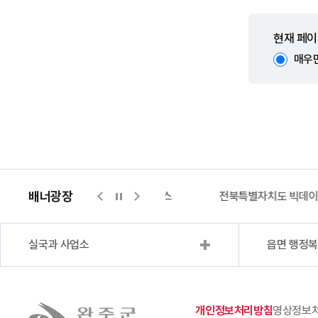
현재 페이
매우
배너광장
지적측량바로처리센터
위택스
전북특별자치도 빅데
실국과 사업소
읍면 행정
개인정보처리방침
영상정보