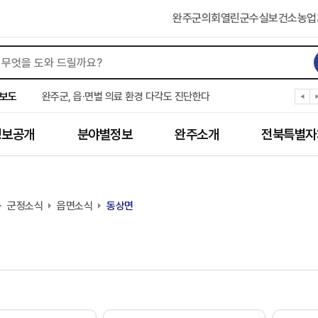
완주군의회
열린군수실
보건소
농업
완주군, ‘수의계약 총량제’ 개편 운영
완주군 청소년, 초록우산 지원으로 치과 치료
보도
완주군, 읍·면별 의료 환경 다각도 진단한다
완주군, 모바일 헬스케어 “내 건강 변화 직접 확인”
완주군 “여름휴가철 청소년 안전 지킨다”
정보공개
분야별정보
완주소개
전북특별자
완주 청소년, 삼성 임직원 만나 미래 진로 그린다
전북은행, 완주군에 ‘시원키트’ 60세트 기탁
㈜새눈, 완주군에 성금 1,000만 원 기탁
완주 봉동읍, 희망나눔가게·행복빨래방 만족도 조사
군정소식
유희태 완주군수, 친환경 농업인 현장 목소리 경청
읍면소식
동상면