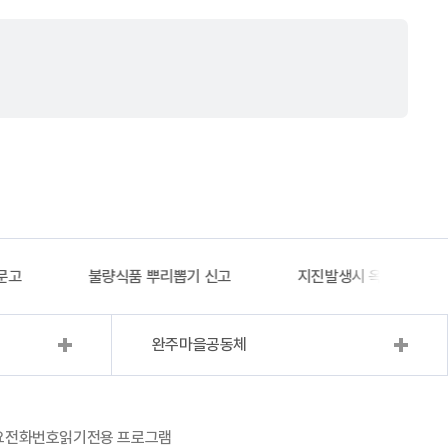
문고
불량식품 뿌리뽑기 신고
지진발생시 옥외대피소 
완주마을공동체
요전화번호
읽기전용 프로그램