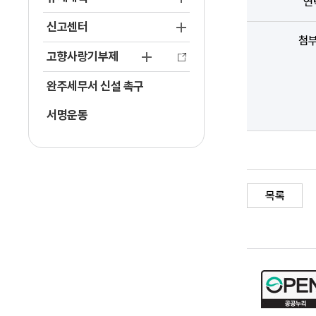
연
신고센터
첨
고향사랑기부제
완주세무서 신설 촉구
서명운동
목록