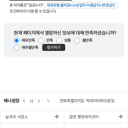
본 저작물은 "공공누리"
제4유형:출처표시+상업적 이용금지+변경금지
조건에 따라 이용 할 수 있습니다.
현재 페이지에서 열람하신 정보에 대해 만족하셨습니까?
매우만족
만족
보통
불만족
매우불만족
평가하기
배너광장
측량바로처리센터
위택스
전북특별자치도 빅데이터허브포털
실국과 사업소
읍면 행정복지센터