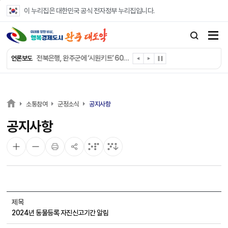
본문 바로가기
이 누리집은 대한민국 공식 전자정부 누리집입니다.
완주군 “여름휴가철 청소년 안전 지킨다”
완주 청소년, 삼성 임직원 만나 미래 진로 그린다
전북은행, 완주군에 ‘시원키트’ 60세트 기탁
언론보도
㈜새눈, 완주군에 성금 1,000만 원 기탁
완주 봉동읍, 희망나눔가게·행복빨래방 만족도 조사
유희태 완주군수, 친환경 농업인 현장 목소리 경청
완주 미래라이온스, 경로당 냉장고 후원
소통참여
군정소식
공지사항
“일터에서 찾은 자신감” 완주군 장애인일자리 활발
공지사항
완주군, 파크골프장 운영 정비… “공정한 환경 조성”
완주 이서면, 홀몸 남성 위한 ‘이서천사 요리교실’
제목
2024년 동물등록 자진신고기간 알림