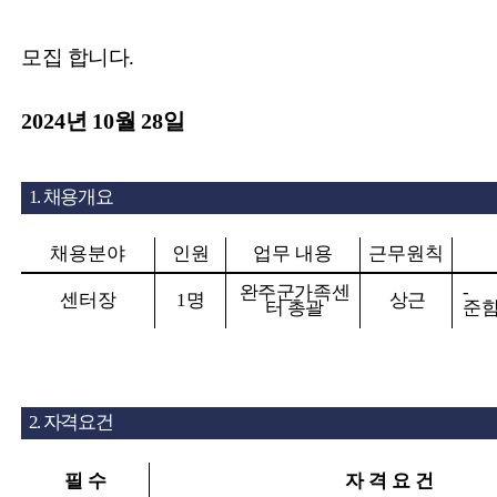
모집 합니다
.
2024
년
10
월
28
일
1.
채용개요
채용분야
인원
업무 내용
근무원칙
완주군가족센
센터장
1
명
상근
터 총괄
준
2.
자격요건
필 수
자 격 요 건