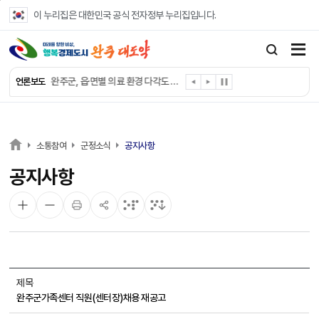
본문 바로가기
이 누리집은 대한민국 공식 전자정부 누리집입니다.
완주군, ‘수의계약 총량제’ 개편 운영
완주군 청소년, 초록우산 지원으로 치과 치료
완주군, 읍·면별 의료 환경 다각도 진단한다
언론보도
완주군, 모바일 헬스케어 “내 건강 변화 직접 확인”
완주군 “여름휴가철 청소년 안전 지킨다”
완주 청소년, 삼성 임직원 만나 미래 진로 그린다
전북은행, 완주군에 ‘시원키트’ 60세트 기탁
소통참여
군정소식
공지사항
㈜새눈, 완주군에 성금 1,000만 원 기탁
공지사항
완주 봉동읍, 희망나눔가게·행복빨래방 만족도 조사
유희태 완주군수, 친환경 농업인 현장 목소리 경청
제목
완주군가족센터 직원(센터장)채용 재공고