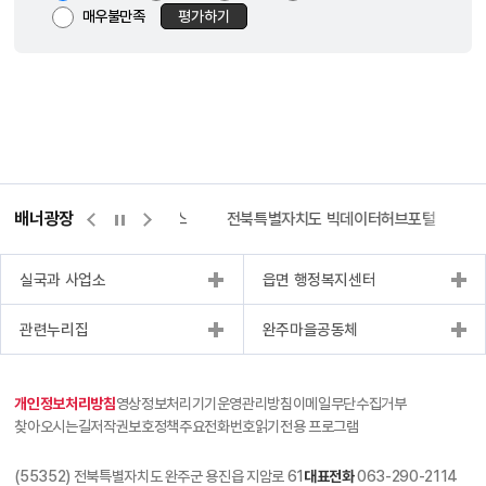
매우불만족
평가하기
배너광장
측량바로처리센터
위택스
전북특별자치도 빅데이터허브포털
실국과 사업소
읍면 행정복지센터
관련누리집
완주마을공동체
개인정보처리방침
영상정보처리기기운영관리방침
이메일무단수집거부
찾아오시는길
저작권보호정책
주요전화번호
읽기전용 프로그램
(55352) 전북특별자치도 완주군 용진읍 지암로 61
대표전화
063-290-2114