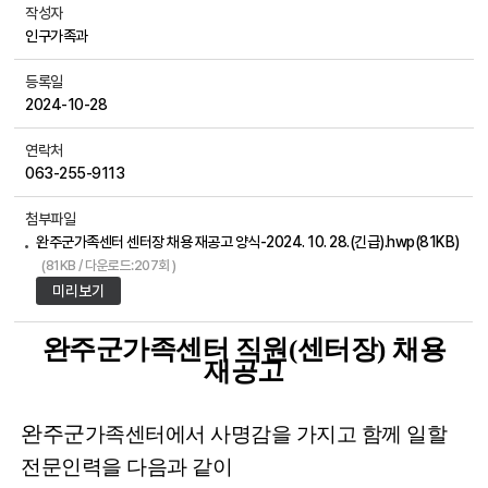
작성자
인구가족과
등록일
2024-10-28
연락처
063-255-9113
첨부파일
완주군가족센터 센터장 채용 재공고 양식-2024. 10. 28.(긴급).hwp(81KB)
(81KB / 다운로드:207회 )
미리보기
완주군가족센터 직원
(
센터장
)
채용
재공고
완주군
가족센터에서 사명감을 가지고 함께 일할
전문인력을 다음과 같이