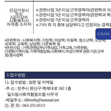
ｏ
관련사업
3
년 이상 근무경력자
(
관련학과 석
건강가정사
또는
ｏ
관련사업
5
년 이상 근무경력자
(
관련학과 학
2
급이상의
ｏ
관련사업
7
년 이상 근무경력자
사회복지사
자격증 소지자
ｏ
기타 위 각 호에 상당하다고 인정되는 경력
QUICK
⦁
관련학과
:
사회복지학
,
가정학
,
여성학
,
아동학
,
청소년학
,
노년학
,
보육학
,
교육학
,
상담학
,
다문화학 등
⦁
관련사업
:
가족관련업무
(
가족상담
,
가족교육
,
가족문화
,
다문화가족지원
,
가족역량강화
,
사회복지
,
여성가족부 관련 기관 근무
등
)
종사경력
3. 접수방법
1).
접수방법
:
방문 및 이메일
-
주 소
:
전주시 완산구 백제대로
342 1
층
일드림사회적협동조합 사무국
-
메일주소
:
dlfemfla@hanmail.net
2).
문 의
:
063-255-9113