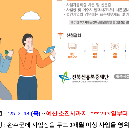
간
:
'25. 2. 13.(
목
)
~
예산 소진시까지 *** 2.13.일부
상
:
완주군에 사업장을 두고
3
개월 이상 사업을 영