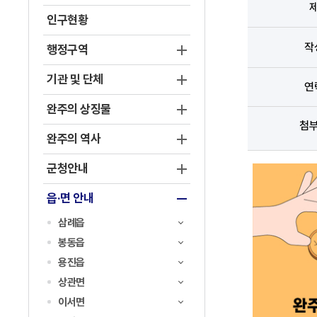
인구현황
작
행정구역
기관 및 단체
연
완주의 상징물
첨
완주의 역사
군청안내
읍·면 안내
삼례읍
봉동읍
용진읍
상관면
이서면