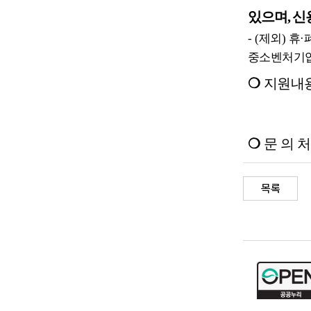
있으며
,
신
- (
제외
)
휴
·
중소벤처기업
❍
지원내
❍
문 의 
목록