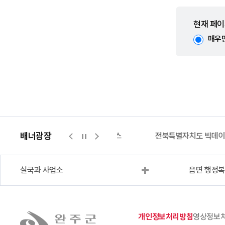
현재 페이
매우
배너광장
지적측량바로처리센터
위택스
전북특별자치도 빅데
실국과 사업소
읍면 행정
개인정보처리방침
영상정보