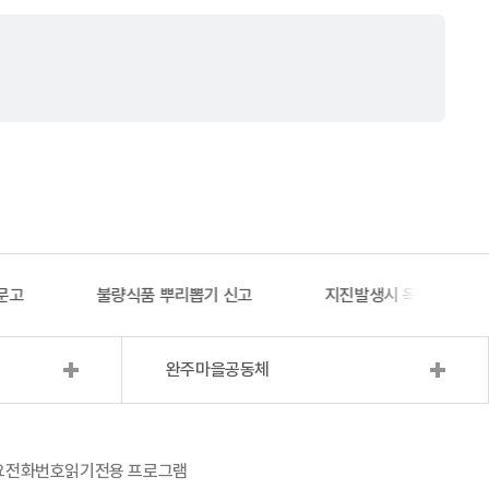
문고
불량식품 뿌리뽑기 신고
지진발생시 옥외대피소 
완주마을공동체
요전화번호
읽기전용 프로그램