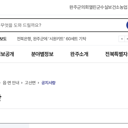
완주군의회
열린군수실
보건소
농업
완주군 “여름휴가철 청소년 안전 지킨다”
완주 청소년, 삼성 임직원 만나 미래 진로 그린다
보도
전북은행, 완주군에 ‘시원키트’ 60세트 기탁
㈜새눈, 완주군에 성금 1,000만 원 기탁
완주 봉동읍, 희망나눔가게·행복빨래방 만족도 조사
정보공개
분야별정보
완주소개
전북특별자
유희태 완주군수, 친환경 농업인 현장 목소리 경청
완주 미래라이온스, 경로당 냉장고 후원
“일터에서 찾은 자신감” 완주군 장애인일자리 활발
완주군, 파크골프장 운영 정비… “공정한 환경 조성”
읍·면 안내
완주 이서면, 홀몸 남성 위한 ‘이서천사 요리교실’
고산면
공지사항
항