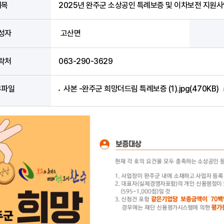
제목
2025년 완주군 소상공인 특례보증 및 이차보전 지원사
성자
고산면
락처
063-290-3629
부파일
사본 -완주군 희망더드림 특례보증 (1).jpg(470KB)