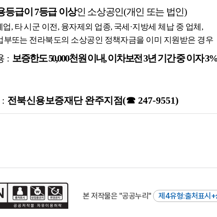
용
등급이
7
등급 이상
인 소상공인
(
개인 또는 법인
)
폐업
,
타 시군 이전
,
융자제외 업종
,
국세
·
지방세 체납 중 업체
,
부또는 전라북도의 소상공인 정책자금을 이미 지원받은 경우
용
:
보증한도
50,000
천원 이내
,
이차보전
3
년 기간 중 이자
3
처
:
전북신용보증재단 완주지점
(
☎
247-9551)
본 저작물은 "공공누리"
제4유형:출처표시+