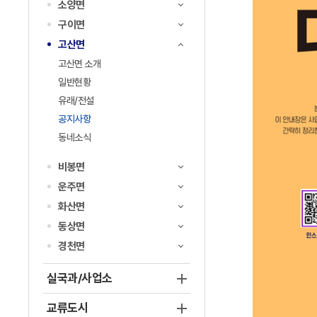
소양면
구이면
고산면
고산면 소개
일반현황
유래/전설
공지사항
동네소식
비봉면
운주면
화산면
동상면
경천면
실국과/사업소
교류도시