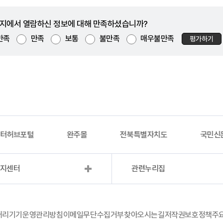
지에서 열람하신 정보에 대해 만족하셨습니까?
만족
만족
보통
불만족
매우불만족
평가하기
이터허브포털
완주몰
전북특별자치도
국민신
복지센터
관련누리집
처리기기운영관리방침
이메일무단수집거부
찾아오시는길
저작권보호정책
주