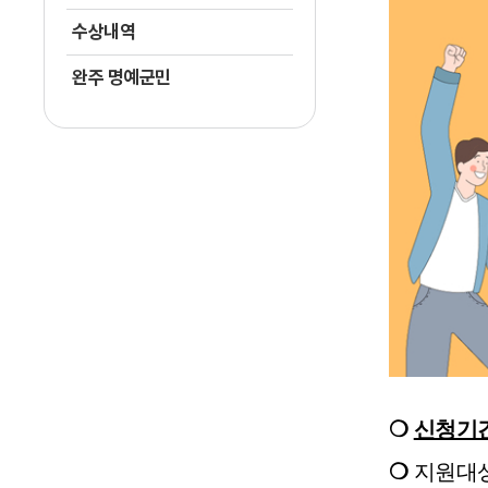
수상내역
완주 명예군민
❍
신청기
❍
지원대