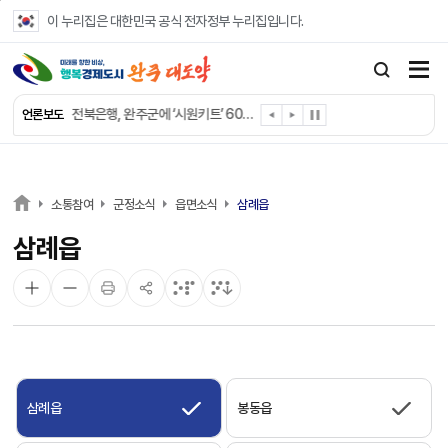
본문 바로가기
이 누리집은 대한민국 공식 전자정부 누리집입니다.
완주군 “여름휴가철 청소년 안전 지킨다”
완주 청소년, 삼성 임직원 만나 미래 진로 그린다
전북은행, 완주군에 ‘시원키트’ 60세트 기탁
언론보도
㈜새눈, 완주군에 성금 1,000만 원 기탁
완주 봉동읍, 희망나눔가게·행복빨래방 만족도 조사
유희태 완주군수, 친환경 농업인 현장 목소리 경청
완주 미래라이온스, 경로당 냉장고 후원
소통참여
군정소식
읍면소식
삼례읍
“일터에서 찾은 자신감” 완주군 장애인일자리 활발
삼례읍
완주군, 파크골프장 운영 정비… “공정한 환경 조성”
완주 이서면, 홀몸 남성 위한 ‘이서천사 요리교실’
삼례읍
봉동읍