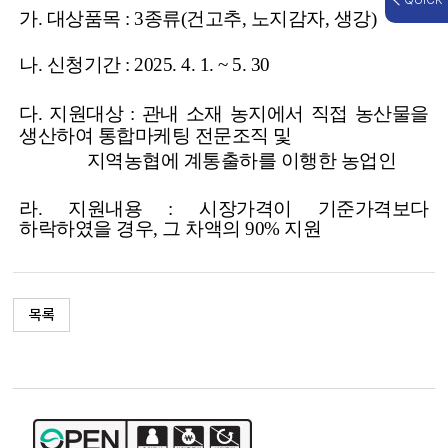
QUICK
가
.
대상품목
: 3
종류
(
건고추
,
노지감자
,
생강
)
나
.
신청기간
: 2025. 4. 1. ~ 5. 30
다
.
지원대상
:
관내 소재 농지에서 직접 농산물을
생산하여 통합마케팅 전문조직 및
지역농협에 계통출하를 이행한 농업인
라
.
지원내용
:
시장가격이 기준가격보다
하락하였을 경우
,
그 차액의
90%
지원
목록