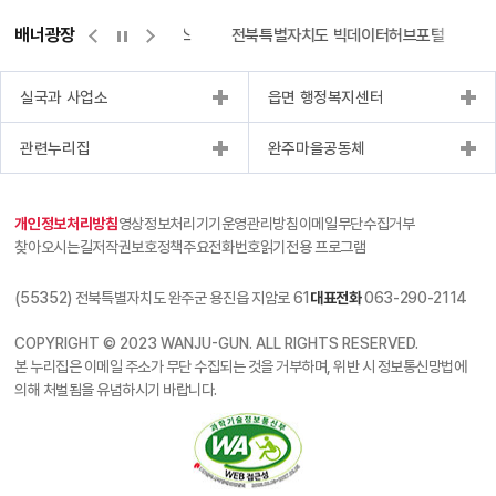
배너광장
측량바로처리센터
위택스
전북특별자치도 빅데이터허브포털
실국과 사업소
읍면 행정복지센터
관련누리집
완주마을공동체
개인정보처리방침
영상정보처리기기운영관리방침
이메일무단수집거부
찾아오시는길
저작권보호정책
주요전화번호
읽기전용 프로그램
(55352) 전북특별자치도 완주군 용진읍 지암로 61
대표전화
063-290-2114
COPYRIGHT © 2023 WANJU-GUN. ALL RIGHTS RESERVED.
본 누리집은 이메일 주소가 무단 수집되는 것을 거부하며, 위반 시 정보통신망법에
의해 처벌됨을 유념하시기 바랍니다.