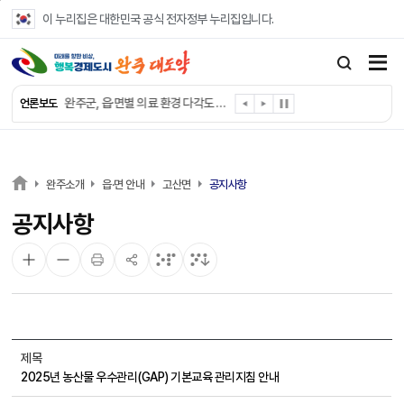
본문 바로가기
이 누리집은 대한민국 공식 전자정부 누리집입니다.
완주군, ‘수의계약 총량제’ 개편 운영
완주군 청소년, 초록우산 지원으로 치과 치료
완주군, 읍·면별 의료 환경 다각도 진단한다
언론보도
완주군, 모바일 헬스케어 “내 건강 변화 직접 확인”
완주군 “여름휴가철 청소년 안전 지킨다”
완주 청소년, 삼성 임직원 만나 미래 진로 그린다
전북은행, 완주군에 ‘시원키트’ 60세트 기탁
완주소개
읍·면 안내
고산면
공지사항
㈜새눈, 완주군에 성금 1,000만 원 기탁
공지사항
완주 봉동읍, 희망나눔가게·행복빨래방 만족도 조사
유희태 완주군수, 친환경 농업인 현장 목소리 경청
제목
2025년 농산물 우수관리(GAP) 기본교육 관리지침 안내