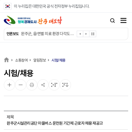
본문 바로가기
이 누리집은 대한민국 공식 전자정부 누리집입니다.
완주군, ‘수의계약 총량제’ 개편 운영
완주군 청소년, 초록우산 지원으로 치과 치료
완주군, 읍·면별 의료 환경 다각도 진단한다
언론보도
완주군, 모바일 헬스케어 “내 건강 변화 직접 확인”
완주군 “여름휴가철 청소년 안전 지킨다”
완주 청소년, 삼성 임직원 만나 미래 진로 그린다
전북은행, 완주군에 ‘시원키트’ 60세트 기탁
소통참여
알림정보
시험/채용
㈜새눈, 완주군에 성금 1,000만 원 기탁
시험/채용
완주 봉동읍, 희망나눔가게·행복빨래방 만족도 조사
유희태 완주군수, 친환경 농업인 현장 목소리 경청
제목
완주군시설관리공단 마을버스 운전원 기간제 근로자 채용 재공고