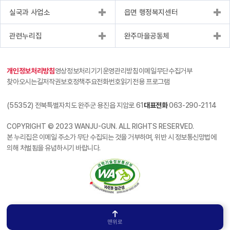
실국과 사업소
읍면 행정복지센터
관련누리집
완주마을공동체
개인정보처리방침
영상정보처리기기운영관리방침
이메일무단수집거부
찾아오시는길
저작권보호정책
주요전화번호
읽기전용 프로그램
(55352) 전북특별자치도 완주군 용진읍 지암로 61
대표전화
063-290-2114
COPYRIGHT © 2023 WANJU-GUN. ALL RIGHTS RESERVED.
본 누리집은 이메일 주소가 무단 수집되는 것을 거부하며, 위반 시 정보통신망법에
의해 처벌됨을 유념하시기 바랍니다.
맨위로