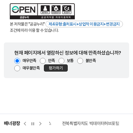
본 저작물은 "공공누리"
제4유형:출처표시+상업적 이용금지+변경금지
조건에 따라 이용 할 수 있습니다.
현재 페이지에서 열람하신 정보에 대해 만족하셨습니까?
매우만족
만족
보통
불만족
매우불만족
평가하기
배너광장
측량바로처리센터
위택스
전북특별자치도 빅데이터허브포털