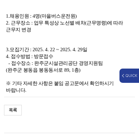
1.
채용인원
: 4
명
(
마을버스운전원
)
2.
근무장소
:
업무 특성상 노선별 배차
(
근무명령
)
에 따라
근무지 변경
3.
모집기간
: 2025. 4. 22 ~ 2025. 4. 29
일
4.
접수방법
:
방문접수
-
접수장소
:
완주군시설관리공단
경영지원팀
(
완주군
봉동읍
봉동동서로
89, 1
층
)
QUICK
※
기타 자세한 사항은 붙임 공고문에서 확인하시기
바랍니다
.
목록