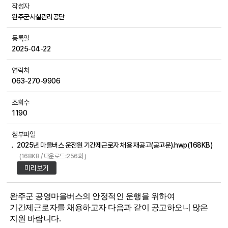
작성자
완주군시설관리공단
등록일
2025-04-22
연락처
063-270-9906
조회수
1190
첨부파일
2025년 마을버스 운전원 기간제근로자 채용 재공고(공고문).hwp(168KB)
(168KB / 다운로드:256회 )
미리보기
완주군 공영마을버스의 안정적인 운행을 위하여
기간제근로자를 채용하고자 다음과 같이 공고하오니 많은
지원 바랍니다
.