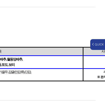
QUICK
목
사
양배추, 월동양배추,
, 포도, 보리
가을무, 감귤(만감류), 단감,
※
완