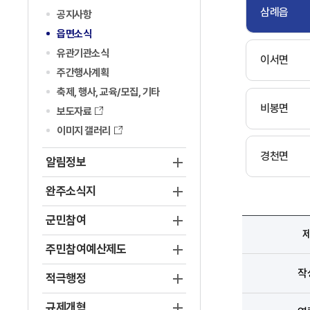
삼례읍
공지사항
읍면소식
유관기관소식
이서면
주간행사계획
축제, 행사, 교육/모집, 기타
비봉면
보도자료
이미지 갤러리
경천면
알림정보
완주소식지
군민참여
주민참여예산제도
작
적극행정
규제개혁