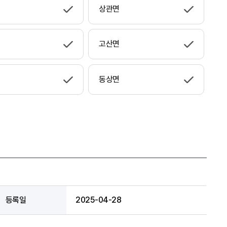
상관면
고산면
동상면
등록일
2025-04-28