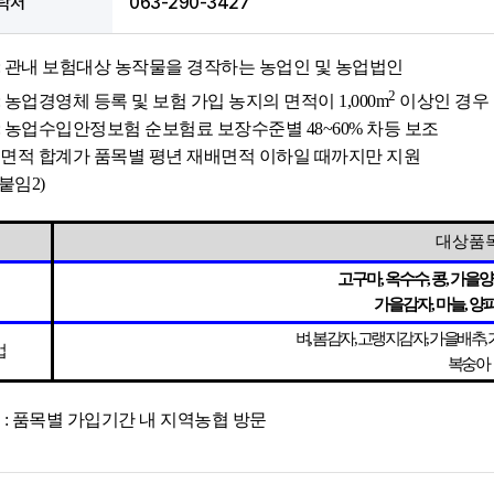
락처
063-290-3427
 : 관내 보험대상 농작물을 경작하는 농업인 및 농업법인
2
: 농업경영체 등록 및 보험 가입 농지의 면적이 1,000m
이상인 경우
 : 농업수입안정보험 순보험료 보장수준별 48~60% 차등 보조
면적 합계가 품목별 평년 재배면적 이하일 때까지만 지원
붙임2)
대상품
고구마, 옥수수, 콩, 가을
업
가을감자, 마늘, 양파
벼, 봄감자, 고랭지감자, 가을배추, 
업
복숭아
 : 품목별 가입기간 내 지역농협 방문