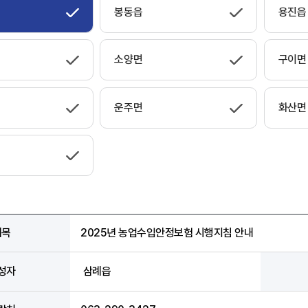
봉동읍
용진읍
소양면
구이면
운주면
화산면
제목
2025년 농업수입안정보험 시행지침 안내
성자
삼례읍