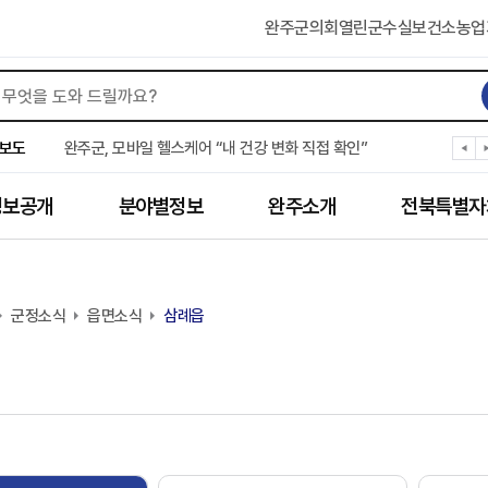
완주군의회
열린군수실
보건소
농업
완주군, ‘수의계약 총량제’ 개편 운영
완주군 청소년, 초록우산 지원으로 치과 치료
완주군, 읍·면별 의료 환경 다각도 진단한다
보도
완주군, 모바일 헬스케어 “내 건강 변화 직접 확인”
완주군 “여름휴가철 청소년 안전 지킨다”
완주 청소년, 삼성 임직원 만나 미래 진로 그린다
정보공개
분야별정보
완주소개
전북특별자
전북은행, 완주군에 ‘시원키트’ 60세트 기탁
㈜새눈, 완주군에 성금 1,000만 원 기탁
완주 봉동읍, 희망나눔가게·행복빨래방 만족도 조사
유희태 완주군수, 친환경 농업인 현장 목소리 경청
군정소식
읍면소식
삼례읍