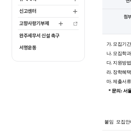
연
신고센터
첨
고향사랑기부제
완주세무서 신설 촉구
가. 모집기간: 202
서명운동
나. 모집학과
다. 지원방법: 
라. 장학혜택
마. 제출서류
* 문의: 서울사
붙임 모집안내