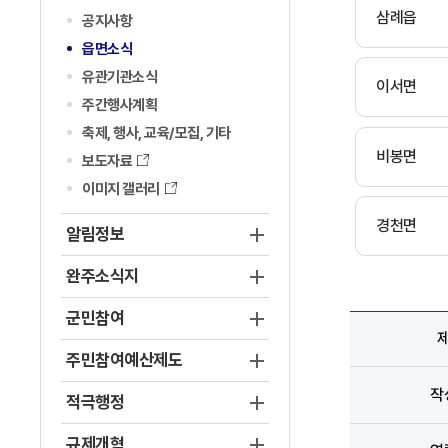
삼례읍
공지사항
읍면소식
유관기관소식
이서면
주간행사계획
축제, 행사, 교육/모집, 기타
비봉면
보도자료
이미지 갤러리
경천면
알림정보
완주소식지
군민참여
주민참여예산제도
작
적극행정
규제개혁