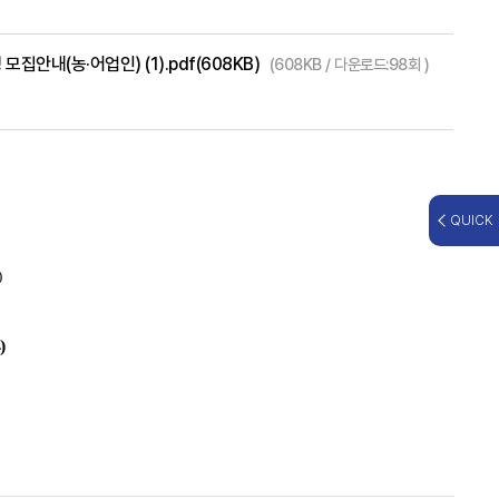
안내(농·어업인) (1).pdf(608KB)
(608KB / 다운로드:98회 )
QUICK
)
)