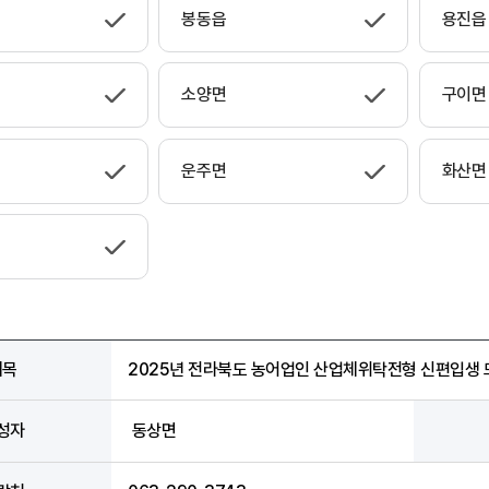
봉동읍
용진읍
소양면
구이면
운주면
화산면
제목
2025년 전라북도 농어업인 산업체위탁전형 신편입생 
성자
동상면