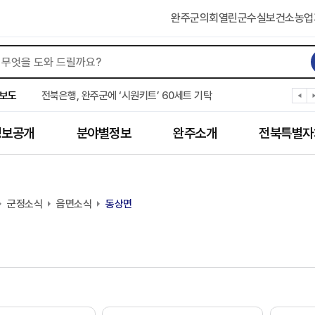
완주군의회
열린군수실
보건소
농업
완주군 “여름휴가철 청소년 안전 지킨다”
완주 청소년, 삼성 임직원 만나 미래 진로 그린다
보도
전북은행, 완주군에 ‘시원키트’ 60세트 기탁
㈜새눈, 완주군에 성금 1,000만 원 기탁
완주 봉동읍, 희망나눔가게·행복빨래방 만족도 조사
정보공개
분야별정보
완주소개
전북특별자
유희태 완주군수, 친환경 농업인 현장 목소리 경청
완주 미래라이온스, 경로당 냉장고 후원
“일터에서 찾은 자신감” 완주군 장애인일자리 활발
완주군, 파크골프장 운영 정비… “공정한 환경 조성”
군정소식
완주 이서면, 홀몸 남성 위한 ‘이서천사 요리교실’
읍면소식
동상면