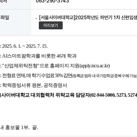
락처
063-290-3743
부파일
[서울사이버대학교]2025학년도 하반기 1차 신편입생 모집
미리보기
5. 6. 1. ~ 2025. 7. 15.
: AI스마트팜학과를 비롯한 46개 학과
"산업체위탁전형"으로 홈페이지 지원(apply.iscu.ac.kr)
:
전형료 면제, 매 학기 수업료 50% 감면
(등록금 범위 내 국가장학금 중복 수혜 가능
: 학력증빙서류 원본, 공적증명서
이버대학교 대외협력처 위탁교육 담당자(02-944-5000, 5273, 5274
 홍보물 1부. 끝.