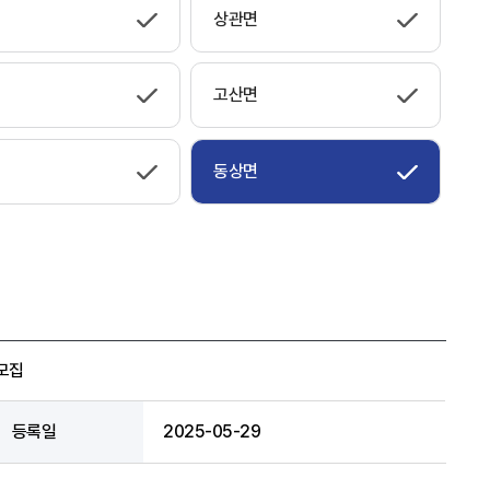
상관면
고산면
동상면
모집
등록일
2025-05-29