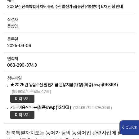
제목
2025년 전북특별자치도 농림수산발전기금(농산유통분야) 6차 신청 안내
작성자
동상면
등록일
2025-06-09
연락처
063-290-3743
첨부파일
★2025년 농림수산 발전기금 운용지침(개정)(최종).hwp(958KB)
(958KB / 다운로드:47회 )
미리보기
기금 이용 안내문(최종).hwp(124KB)
(124KB / 다운로드:39회 )
미리보기
QUICK
전북특별자치도는 농어가 등의 농림어업 관련사업에 필요로