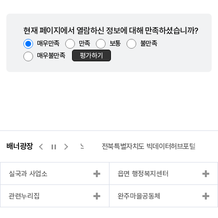
현재 페이지에서 열람하신 정보에 대해 만족하셨습니까?
매우만족
만족
보통
불만족
매우불만족
평가하기
배너광장
측량바로처리센터
위택스
전북특별자치도 빅데이터허브포털
실국과 사업소
읍면 행정복지센터
관련누리집
완주마을공동체