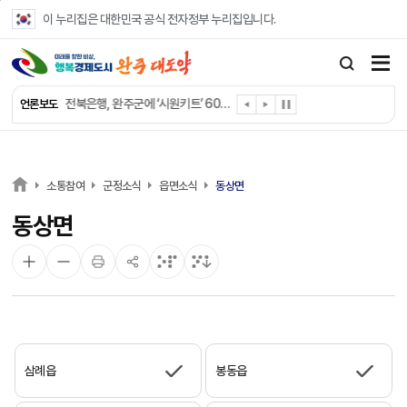
본문 바로가기
이 누리집은 대한민국 공식 전자정부 누리집입니다.
완주군 “여름휴가철 청소년 안전 지킨다”
완주 청소년, 삼성 임직원 만나 미래 진로 그린다
전북은행, 완주군에 ‘시원키트’ 60세트 기탁
언론보도
㈜새눈, 완주군에 성금 1,000만 원 기탁
완주 봉동읍, 희망나눔가게·행복빨래방 만족도 조사
유희태 완주군수, 친환경 농업인 현장 목소리 경청
완주 미래라이온스, 경로당 냉장고 후원
소통참여
군정소식
읍면소식
동상면
“일터에서 찾은 자신감” 완주군 장애인일자리 활발
동상면
완주군, 파크골프장 운영 정비… “공정한 환경 조성”
완주 이서면, 홀몸 남성 위한 ‘이서천사 요리교실’
삼례읍
봉동읍