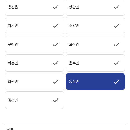
용진읍
상관면
이서면
소양면
구이면
고산면
비봉면
운주면
화산면
동상면
경천면