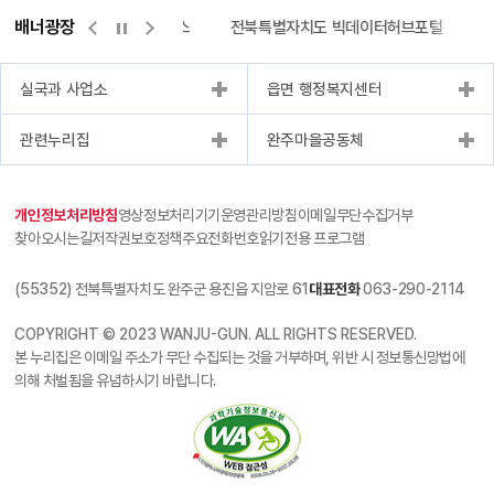
배너광장
측량바로처리센터
위택스
전북특별자치도 빅데이터허브포털
실국과 사업소
읍면 행정복지센터
관련누리집
완주마을공동체
개인정보처리방침
영상정보처리기기운영관리방침
이메일무단수집거부
찾아오시는길
저작권보호정책
주요전화번호
읽기전용 프로그램
(55352) 전북특별자치도 완주군 용진읍 지암로 61
대표전화
063-290-2114
COPYRIGHT © 2023 WANJU-GUN. ALL RIGHTS RESERVED.
본 누리집은 이메일 주소가 무단 수집되는 것을 거부하며, 위반 시 정보통신망법에
의해 처벌됨을 유념하시기 바랍니다.