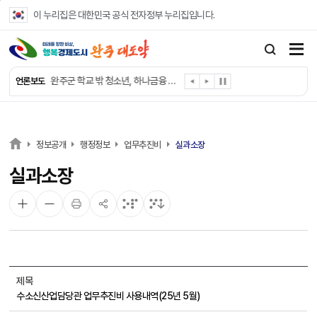
본문 바로가기
이 누리집은 대한민국 공식 전자정부 누리집입니다.
완주군, 파크골프장 운영 정비… “공정한 환경 조성”
완주 이서면, 홀몸 남성 위한 ‘이서천사 요리교실’
완주군 학교 밖 청소년, 하나금융 장학생 최종 선발
언론보도
완주군 청소년 여름방학 맞아 “내 손으로 뚝딱”
완주군 상관면, 악성 민원 현장 대응력 강화
완주 삼례수소에너지고, 취약계층 조명 교체 봉사
완주군, 서울대생과 함께하는 ‘청소년 진로드림캠프’ 참가
정보공개
행정정보
업무추진비
실과소장
완주시니어클럽, 보건복지부 노인일자리 ‘우수 기관’
실과소장
완주군, 영양플러스 보충식품 공급업체 위생·안전 강화
완주군청 여자 레슬링팀, 전국대회 선수 전원 금메달
제목
수소신산업담당관 업무추진비 사용내역(25년 5월)