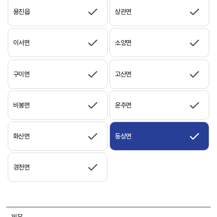
용진읍
상관면
이서면
소양면
구이면
고산면
비봉면
운주면
화산면
동상면
경천면