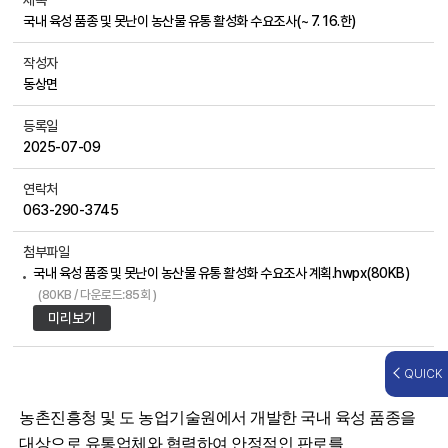
제목
국내 육성 품종 및 못난이 농산물 유통 활성화 수요조사(~ 7. 16.한)
작성자
동상면
등록일
2025-07-09
연락처
063-290-3745
첨부파일
국내 육성 품종 및 못난이 농산물 유통 활성화 수요조사 계획.hwpx(80KB)
(80KB / 다운로드:85회 )
미리보기
QUICK
농촌진흥청 및 도 농업기술원에서 개발한 국내 육성 품종을
대상으로 유통업체와 협력하여 안정적인 판로를