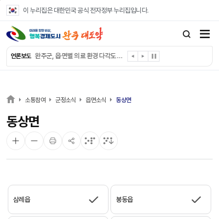
본문 바로가기
이 누리집은 대한민국 공식 전자정부 누리집입니다.
완주군, ‘수의계약 총량제’ 개편 운영
완주군 청소년, 초록우산 지원으로 치과 치료
완주군, 읍·면별 의료 환경 다각도 진단한다
언론보도
완주군, 모바일 헬스케어 “내 건강 변화 직접 확인”
완주군 “여름휴가철 청소년 안전 지킨다”
완주 청소년, 삼성 임직원 만나 미래 진로 그린다
전북은행, 완주군에 ‘시원키트’ 60세트 기탁
소통참여
군정소식
읍면소식
동상면
㈜새눈, 완주군에 성금 1,000만 원 기탁
동상면
완주 봉동읍, 희망나눔가게·행복빨래방 만족도 조사
유희태 완주군수, 친환경 농업인 현장 목소리 경청
삼례읍
봉동읍