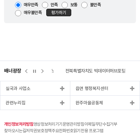
매우만족
만족
보통
불만족
매우불만족
평가하기
배너광장
측량바로처리센터
위택스
전북특별자치도 빅데이터허브포털
실국과 사업소
읍면 행정복지센터
관련누리집
완주마을공동체
개인정보처리방침
영상정보처리기기운영관리방침
이메일무단수집거부
찾아오시는길
저작권보호정책
주요전화번호
읽기전용 프로그램