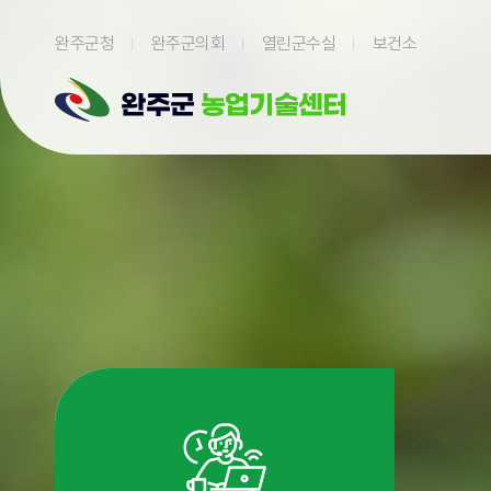
본문 바로가기
완주군청
완주군의회
열린군수실
보건소