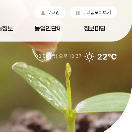
로그인
누리집모아보기
술정보
농업인단체
정보마당
22℃
08.06(목) 오후 13:37