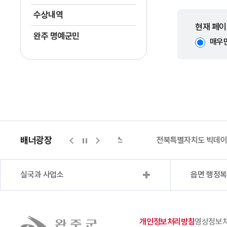
수상내역
현재 페이
완주 명예군민
매우
배너광장
지적측량바로처리센터
위택스
전북특별자치도 빅데
실국과 사업소
읍면 행정
개인정보처리방침
영상정보