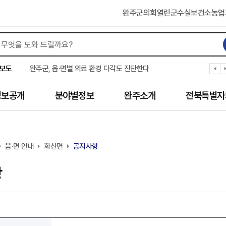
완주군의회
열린군수실
보건소
농업
완주군, ‘수의계약 총량제’ 개편 운영
완주군 청소년, 초록우산 지원으로 치과 치료
보도
완주군, 읍·면별 의료 환경 다각도 진단한다
완주군, 모바일 헬스케어 “내 건강 변화 직접 확인”
완주군 “여름휴가철 청소년 안전 지킨다”
정보공개
분야별정보
완주소개
전북특별자
완주 청소년, 삼성 임직원 만나 미래 진로 그린다
전북은행, 완주군에 ‘시원키트’ 60세트 기탁
㈜새눈, 완주군에 성금 1,000만 원 기탁
완주 봉동읍, 희망나눔가게·행복빨래방 만족도 조사
읍·면 안내
유희태 완주군수, 친환경 농업인 현장 목소리 경청
화산면
공지사항
항