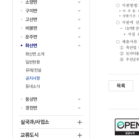
소양면
구이면
고산면
비봉면
운주면
화산면
화산면 소개
일반현황
유래/전설
공지사항
목록
동네소식
동상면
경천면
실국과/사업소
교류도시