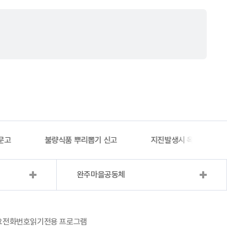
문고
불량식품 뿌리뽑기 신고
지진발생시 옥외대피소 
완주마을공동체
요전화번호
읽기전용 프로그램