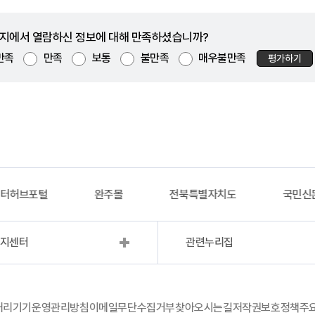
지에서 열람하신 정보에 대해 만족하셨습니까?
만족
만족
보통
불만족
매우불만족
평가하기
이터허브포털
완주몰
전북특별자치도
국민신
복지센터
관련누리집
처리기기운영관리방침
이메일무단수집거부
찾아오시는길
저작권보호정책
주