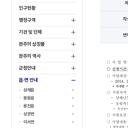
인구현황
작
행정구역
기관 및 단체
연
완주의 상징물
완주의 역사
군청안내
읍·면 안내
삼례읍
봉동읍
용진읍
상관면
이서면