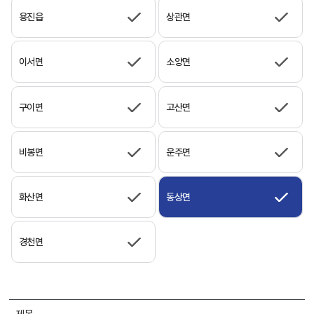
용진읍
상관면
이서면
소양면
구이면
고산면
비봉면
운주면
화산면
동상면
경천면