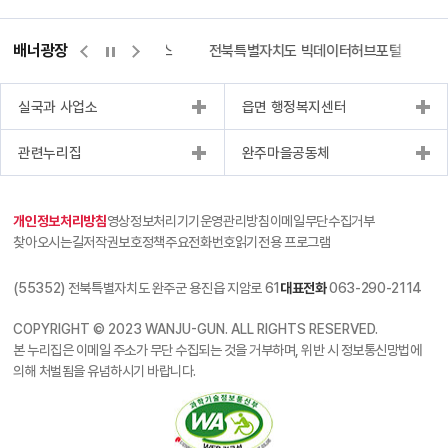
배너광장
측량바로처리센터
위택스
전북특별자치도 빅데이터허브포털
실국과 사업소
읍면 행정복지센터
관련누리집
완주마을공동체
개인정보처리방침
영상정보처리기기운영관리방침
이메일무단수집거부
찾아오시는길
저작권보호정책
주요전화번호
읽기전용 프로그램
(55352) 전북특별자치도 완주군 용진읍 지암로 61
대표전화
063-290-2114
COPYRIGHT © 2023 WANJU-GUN. ALL RIGHTS RESERVED.
본 누리집은 이메일 주소가 무단 수집되는 것을 거부하며, 위반 시 정보통신망법에
의해 처벌됨을 유념하시기 바랍니다.