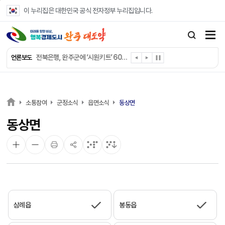
본문 바로가기
이 누리집은 대한민국 공식 전자정부 누리집입니다.
완주군 “여름휴가철 청소년 안전 지킨다”
완주 청소년, 삼성 임직원 만나 미래 진로 그린다
전북은행, 완주군에 ‘시원키트’ 60세트 기탁
언론보도
㈜새눈, 완주군에 성금 1,000만 원 기탁
완주 봉동읍, 희망나눔가게·행복빨래방 만족도 조사
유희태 완주군수, 친환경 농업인 현장 목소리 경청
완주 미래라이온스, 경로당 냉장고 후원
소통참여
군정소식
읍면소식
동상면
“일터에서 찾은 자신감” 완주군 장애인일자리 활발
동상면
완주군, 파크골프장 운영 정비… “공정한 환경 조성”
완주 이서면, 홀몸 남성 위한 ‘이서천사 요리교실’
삼례읍
봉동읍